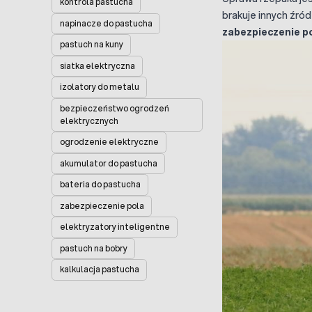
kontrola pastucha
brakuje innych źró
napinacze do pastucha
zabezpieczenie po
pastuch na kuny
siatka elektryczna
izolatory do metalu
bezpieczeństwo ogrodzeń
elektrycznych
ogrodzenie elektryczne
akumulator do pastucha
bateria do pastucha
zabezpieczenie pola
elektryzatory inteligentne
pastuch na bobry
kalkulacja pastucha