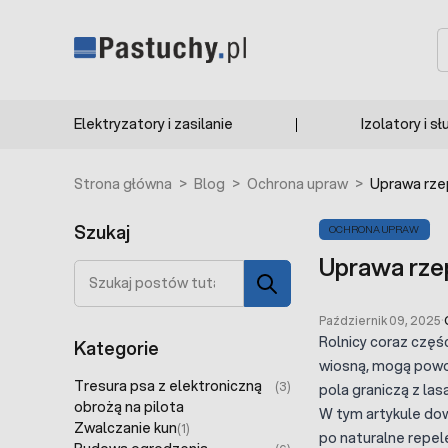
Przejdź do treści
S
Elektryzatory i zasilanie
Izolatory i sł
Strona główna
>
Blog
>
Ochrona upraw
>
Uprawa rzep
Szukaj
OCHRONA UPRAW
Uprawa rzep
Szukaj
Październik 09, 2025
·
Rolnicy coraz częś
Kategorie
wiosną, mogą powod
Tresura psa z elektroniczną
(3)
pola graniczą z las
obrożą na pilota
W tym artykule dow
Zwalczanie kun
(1)
po naturalne repel