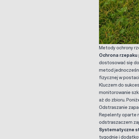
Metody ochrony rze
Ochrona rzepaku 
dostosować się do 
metod jednocześnie
fizycznej w postaci
Kluczem do sukcesu
monitorowanie szkó
aż do zbioru. Poniż
Odstraszanie zap
Repelenty oparte n
odstraszaczem za
Systematyczne s
tygodnie i dodatk