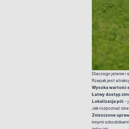
Dlaczego jelenie i 
Rzepak jest atrakc
Wysoka wartość 
Łatwy dostęp zim
Lokalizacja pól
– 
Jak rozpoznać obe
Zniszczone upraw
innymi szkodnikami
takie jak: