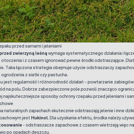
paku przed sarnami i jeleniami
przed zwierzyną leśną
wymaga systematycznego działania i łączeni
otoczenia i z czasem ignorować pewne środki odstraszające. Dlat
. Taka łączona strategia obejmuje użycie odstraszaczy zapachow
 ogrodzenia z siatki czy pastucha.
 jest regularność i różnorodność działań – powtarzanie zabiegó
d na polu. Dobrze zabezpieczone pole pozwoli znacząco ograniczy
ej najskuteczniejsze sposoby ochrony rzepaku przed jeleniami i sa
achowe
a naturalnych zapachach skutecznie odstraszają jelenie i inne d
pachowym jest
Hukinol
. Dla uzyskania efektu, środka należy uży
tosowanie
- odstraszacze zapachowe z czasem wietrzeją więc należ
owo po opadach deszczu.