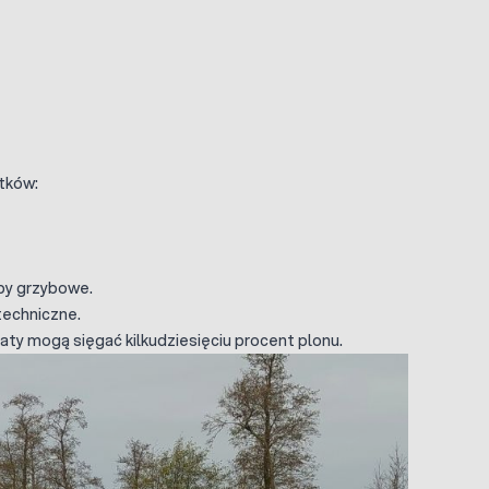
tków:
oby grzybowe.
techniczne.
aty mogą sięgać kilkudziesięciu procent plonu.