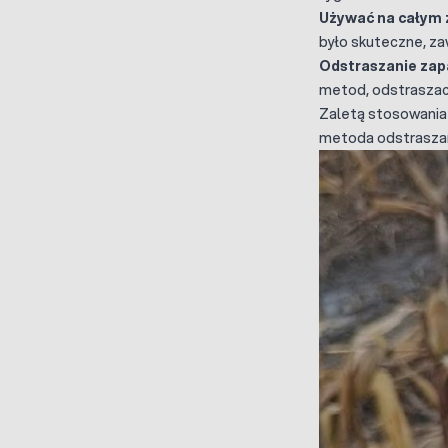
Używać na całym
było skuteczne, z
Odstraszanie zap
metod, odstraszac
Zaletą stosowania
metoda odstraszani