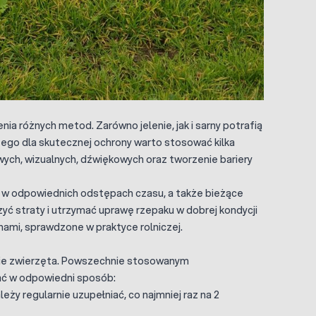
a różnych metod. Zarówno jelenie, jak i sarny potrafią
ego dla skutecznej ochrony warto stosować kilka
ych, wizualnych, dźwiękowych oraz tworzenie bariery
w w odpowiednich odstępach czasu, a także bieżące
ć straty i utrzymać uprawę rzepaku w dobrej kondycji
rnami, sprawdzone w praktyce rolniczej.
zikie zwierzęta. Powszechnie stosowanym
wać w odpowiedni sposób:
y regularnie uzupełniać, co najmniej raz na 2