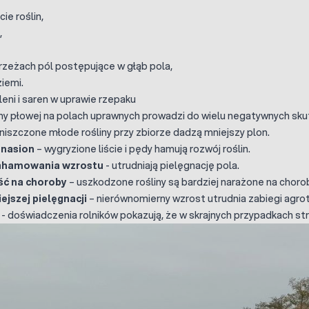
cie roślin,
,
zeżach pól postępujące w głąb pola,
iemi.
leni i saren w uprawie rzepaku
ny płowej na polach uprawnych prowadzi do wielu negatywnych sku
niszczone młode rośliny przy zbiorze dadzą mniejszy plon.
 nasion
– wygryzione liście i pędy hamują rozwój roślin.
zahamowania wzrostu
- utrudniają pielęgnację pola.
ć na choroby
– uszkodzone rośliny są bardziej narażone na chor
ejszej pielęgnacji
– nierównomierny wzrost utrudnia zabiegi agro
- doświadczenia rolników pokazują, że w skrajnych przypadkach str