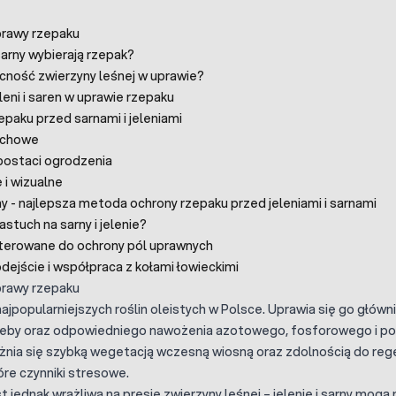
prawy rzepaku
sarny wybierają rzepak?
cność zwierzyny leśnej w uprawie?
leni i saren w uprawie rzepaku
paku przed sarnami i jeleniami
achowe
 postaci ogrodzenia
i wizualne
y - najlepsza metoda ochrony rzepaku przed jeleniami i sarnami
astuch na sarny i jelenie?
sterowane do ochrony pól uprawnych
ejście i współpraca z kołami łowieckimi
prawy rzepaku
najpopularniejszych roślin oleistych w Polsce. Uprawia się go głó
leby oraz odpowiedniego nawożenia azotowego, fosforowego i pot
żnia się szybką wegetacją wczesną wiosną oraz zdolnością do reg
re czynniki stresowe.
t jednak wrażliwa na presję zwierzyny leśnej – jelenie i sarny mog