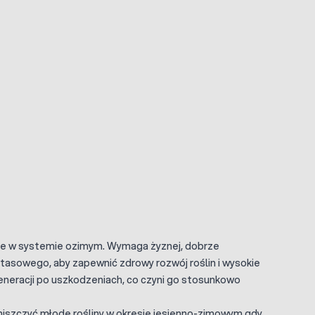
wnie w systemie ozimym. Wymaga żyznej, dobrze
asowego, aby zapewnić zdrowy rozwój roślin i wysokie
eneracji po uszkodzeniach, co czyni go stosunkowo
ą niszczyć młode rośliny w okresie jesienno-zimowym gdy