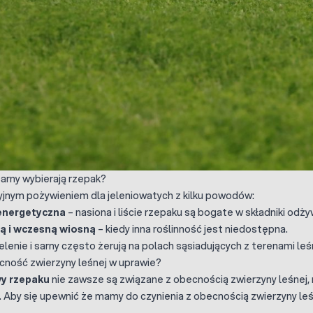
sarny wybierają rzepak?
yjnym pożywieniem dla jeleniowatych z kilku powodów:
energetyczna
– nasiona i liście rzepaku są bogate w składniki odż
ą i wczesną wiosną
– kiedy inna roślinność jest niedostępna.
jelenie i sarny często żerują na polach sąsiadujących z terenami leś
cność zwierzyny leśnej w uprawie?
y rzepaku
nie zawsze są związane z obecnością zwierzyny leśne
. Aby się upewnić że mamy do czynienia z obecnością zwierzyny leś