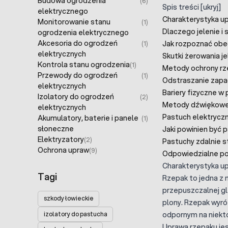
Budowa ogrodzenia
(6)
Spis treści
[
ukryj
]
elektrycznego
Charakterystyka u
Monitorowanie stanu
(1)
Dlaczego jelenie i 
ogrodzenia elektrycznego
Akcesoria do ogrodzeń
Jak rozpoznać obe
(1)
elektrycznych
Skutki żerowania je
Kontrola stanu ogrodzenia
(1)
Metody ochrony rze
Przewody do ogrodzeń
(1)
Odstraszanie zap
elektrycznych
Bariery fizyczne w
Izolatory do ogrodzeń
(2)
Metody dźwiękowe 
elektrycznych
Pastuch elektryczn
Akumulatory, baterie i panele
(1)
słoneczne
Jaki powinien być p
Elektryzatory
(2)
Pastuchy zdalnie 
Ochrona upraw
(9)
Odpowiedzialne pod
Charakterystyka u
Tagi
Rzepak to jedna z 
przepuszczalnej g
szkody łowieckie
plony. Rzepak wyró
odpornym na niektó
izolatory do pastucha
Uprawa rzepaku jes