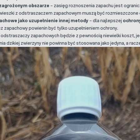
 zagrożonym obszarze
– zasięg roznoszenia zapachu jest ogranic
awieszki z odstraszaczem zapachowym muszą być rozmieszczone c
achowe jako uzupełnienie innej metody
– dla najlepszej
ochrony
z zapachowy powienin być tylko uzupełnieniem ochrony.
 odstraszaczy zapachowych będzie z pewnością niewielki koszt, 
a dzikiej zwierzyny nie powinna być stosowana jako jedyna, a rac