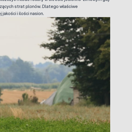
czących strat plonów. Dlatego właściwe
jakości i ilości nasion.