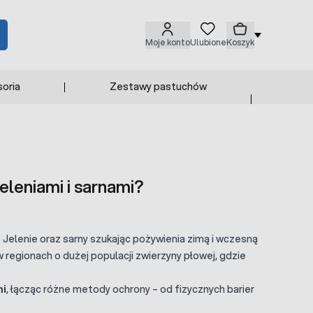
Moje konto
Ulubione
Koszyk
oria
Zestawy pastuchów
eleniami i sarnami?
. Jelenie oraz sarny szukając pożywienia zimą i wczesną
egionach o dużej populacji zwierzyny płowej, gdzie
mi
, łącząc różne metody ochrony – od fizycznych barier