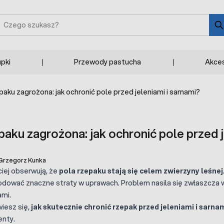
zukaj
upki
Przewody pastucha
Akces
aku zagrożona: jak ochronić pole przed jeleniami i sarnami?
aku zagrożona: jak ochronić pole przed j
Grzegorz Kunka
ciej obserwują, że
pola rzepaku stają się celem zwierzyny leśnej
ować znaczne straty w uprawach. Problem nasila się zwłaszcza w r
ami.
iesz się,
jak skutecznie chronić rzepak przed jeleniami i sarna
enty.