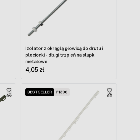
Izolator z okrągłą głowicą do drutu i
plecionki - długi trzpień na słupki
metalowe
4,05 zł
BESTSELLER
F1396