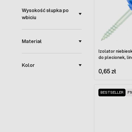
Wysokość słupka po
wbiciu
Materiał
Izolator niebie
do plecionek, li
Kolor
0,65 zł
BESTSELLER
F1