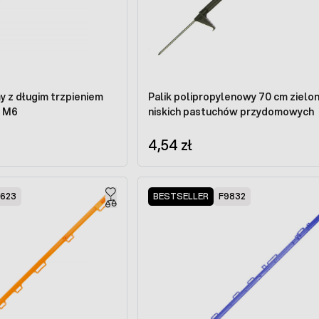
y z długim trzpieniem
Palik polipropylenowy 70 cm zielo
y M6
niskich pastuchów przydomowych
4,54 zł
623
BESTSELLER
F9832