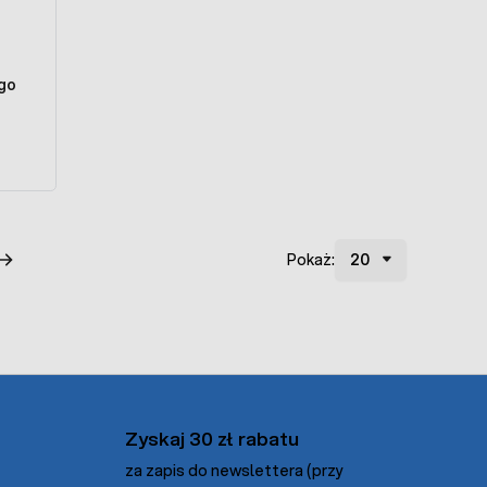
go
Pokaż:
Zyskaj 30 zł rabatu
za zapis do newslettera (przy