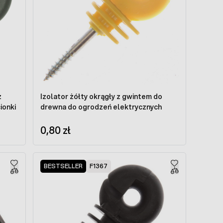
z
Izolator żółty okrągły z gwintem do
ionki
drewna do ogrodzeń elektrycznych
0,80 zł
BESTSELLER
F1367