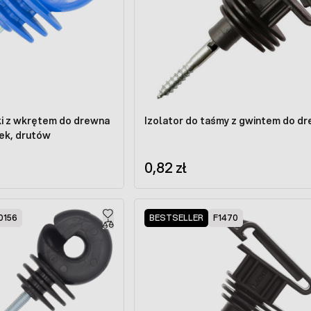
ski z wkrętem do drewna
Izolator do taśmy z gwintem do d
nek, drutów
0,82 zł
0156
BESTSELLER
F1470