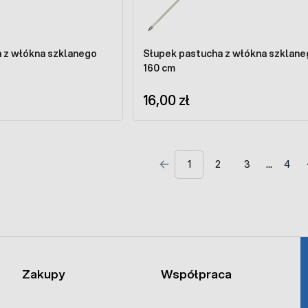
 z włókna szklanego
Słupek pastucha z włókna szklane
160 cm
16,00 zł
1
2
3
4
Zakupy
Współpraca