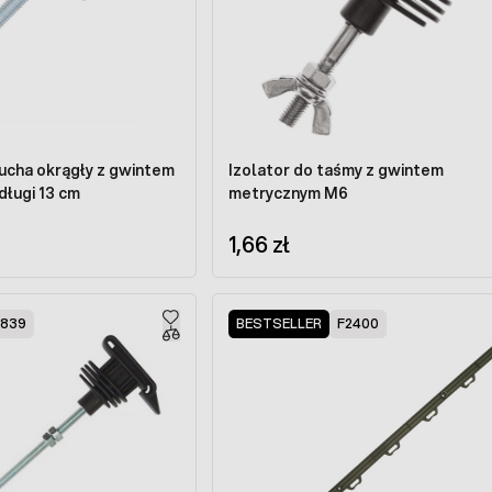
tucha okrągły z gwintem
Izolator do taśmy z gwintem
ługi 13 cm
metrycznym M6
1,66 zł
9839
BESTSELLER
F2400