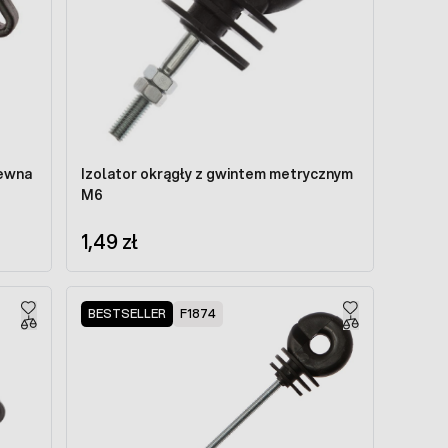
rewna
Izolator okrągły z gwintem metrycznym
M6
1,49 zł
BESTSELLER
F1874