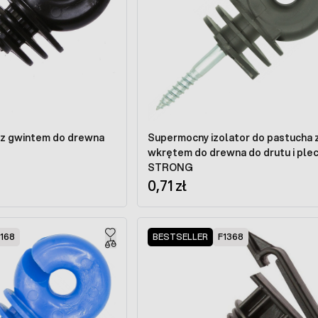
y z gwintem do drewna
Supermocny izolator do pastucha 
wkrętem do drewna do drutu i plec
STRONG
0,71 zł
168
BESTSELLER
F1368