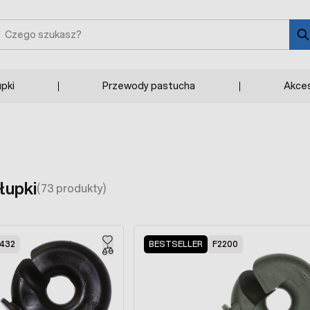
zukaj
upki
Przewody pastucha
Akces
słupki
(73 produkty)
432
BESTSELLER
F2200