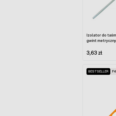
Izolator do taśm
gwint metryczn
3,63 zł
BESTSELLER
F4