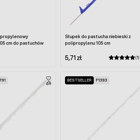
lipropylenowy
Słupek do pastucha niebieski z
05 cm do pastuchów
polipropylenu 105 cm
5,71 zł
(1)
791
BESTSELLER
F1393