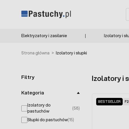
Przejdź do treści
S
Elektryzatory i zasilanie
Izolatory i sł
Strona główna
>
Izolatory i słupki
Filtry
Izolatory i 
Skip to product list
Kategoria
BESTSELLER
F2
Izolatory do
(58)
products available
pastuchów
Słupki do pastuchów
(15)
products available