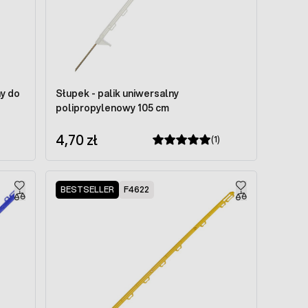
ny do
Słupek - palik uniwersalny
polipropylenowy 105 cm
4,70 zł
(1)
BESTSELLER
F4622