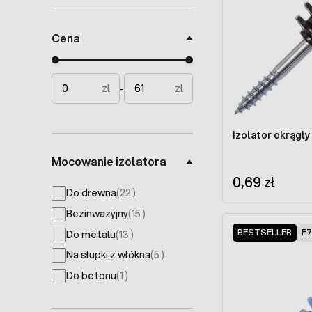
Cena
Minimal price
Maximum price
zł
zł
-
Izolator okrągł
Mocowanie izolatora
0,69 zł
products available
Do drewna
(
22
)
products available
Bezinwazyjny
(
15
)
BESTSELLER
F7
products available
Do metalu
(
13
)
products available
Na słupki z włókna
(
5
)
products available
Do betonu
(
1
)