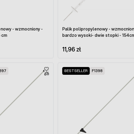
lenowy - wzmocniony -
Palik polipropylenowy - wzmocnio
5 cm
bardzo wysoki- dwie stopki - 154c
11,96 zł
397
BESTSELLER
F1398