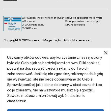
Jeżeli wystąpi spadek napięcia na ogrodzeniu
elektrycznym to takie urządzenie załączy się i będzie
wydawać głośny dźwięk. Będzie to sygnał żeby sprawdzić
pastucha ale zadziała również odstraszająco na dzikie
Wojewódzki Inspektorat Weterynarii
Główny Inspektorat Weterynarii
zwierzęta. Występuje również rozbudowana wersja, która
w Poznaniu
Obrót produktami leczniczymi
oprócz dźwięku posiada również sygnał świetlny.
Syrena
ul. Grunwaldzka 250
OTC na odległość
60-166 Poznań
alarmowa z lampą błyskową
będzie stanowić wizualne
ostrzeżenie o wystąpieniu problemu z ogrodzeniem
elektrycznym.
Copyright © 2013-present Magento, Inc. All rights reserved.
Odgromnik pastucha do zabezpieczenia
elektryzatora
Używamy plików cookies, aby korzystanie z naszej strony
było dla Ciebie jak najbardziej komfortowe. Pliki cookies
Elektryzatory
zawsze narażone są na działanie czynników
pozwalają dopasować treści i reklamy do Twoich
atmosferycznych. Zabezpieczenie przed opadami
zainteresowań. Jeśli się nie zgodzisz, reklamy nadal będą
deszczu nie stanowi dużego problemu, wystarczy
się wyświetlać, ale nie będą dopasowane do Ciebie.
umieścić elektryzator pod zadaszeniem czy w szczelnej
skrzynce. Jednak większym ryzykiem są wyładowania
Sprawdź poniżej, jakie dane zbieramy w ciasteczkach i po
atmosferyczne. Nawet jeżeli piorun nie uderzy
co je zbieramy. Nie na wszystkie musisz się zgodzić.
bezpośrednio w ogrodzenie elektryczne, tylko w pewnej
Zawsze możesz zmienić swój wybór na stronie
odległości od niego może uszkodzić elektryzator. Dlatego
warto zabezpieczyć się przed taką ewentualnością.
ciasteczek.
Rozwiązaniem w tym przypadku jest
odgromnik
pastucha
. Przy wyładowaniach atmosferycznych wysokie