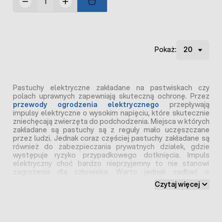
Pokaż:
Pastuchy elektryczne zakładane na pastwiskach czy
polach uprawnych zapewniają skuteczną ochronę. Przez
przewody ogrodzenia elektrycznego
przepływają
impulsy elektryczne o wysokim napięciu, które skutecznie
zniechęcają zwierzęta do podchodzenia. Miejsca w których
zakładane są pastuchy są z reguły mało uczęszczane
przez ludzi. Jednak coraz częściej pastuchy zakładane są
również do zabezpieczania prywatnych działek, gdzie
występuje ryzyko przypadkowego dotknięcia. Impuls
elektryczny choć bardzo nieprzyjemny to nie stanowi
zagrożenia dla człowieka. Warto jednak zadbać o
odpowiednie oznaczenie każdego pastucha co uchroni
Czytaj więcej
przed przypadkowym dotknięciem. Ale samo oznaczenie
to nie jedyna metoda dbania o
bezpieczeństwo
ogrodzeń elektrycznych
.