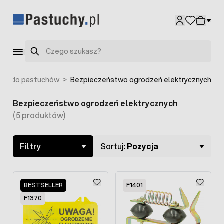
Przejdź do treści
Szukaj
ria do pastuchów
>
Bezpieczeństwo ogrodzeń elektrycznych
Bezpieczeństwo ogrodzeń elektrycznych
Skip to product list
(5 produktów)
Filtry
Sortuj:
Pozycja
BESTSELLER
F1401
F1370