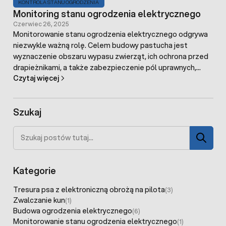
KONTROLA STANU OGRODZENIA
Monitoring stanu ogrodzenia elektrycznego
Czerwiec 26, 2025
Monitorowanie stanu ogrodzenia elektrycznego odgrywa
niezwykle ważną rolę. Celem budowy pastucha jest
wyznaczenie obszaru wypasu zwierząt, ich ochrona przed
drapieżnikami, a także zabezpieczenie pól uprawnych,
Czytaj więcej
sadów, stawów przed dziką zwierzyną. Niezauważona
usterka ogrodzenia elektrycznego może doprowadzić do
wielu kosztownych strat.
Szukaj
Szukaj
Kategorie
Tresura psa z elektroniczną obrożą na pilota
(3)
Zwalczanie kun
(1)
Budowa ogrodzenia elektrycznego
(6)
Monitorowanie stanu ogrodzenia elektrycznego
(1)