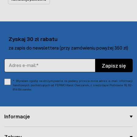
Zyskaj 30 zł rabatu
za zapis do newslettera (przy zamówieniu powyżej 350 zł)
Adres e-mail
Zapisz się
Wyrażam zgodę na otrzymywanie na podany przeze mnie adres e-mail informacji
handlowych pochodzących od FERMO Karol Owczarek, z siedzibą w Piotrowie 18, 62-
814 Blizanów.
Informacje
Zakupy