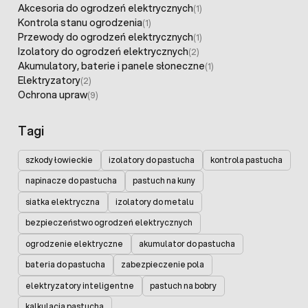
Akcesoria do ogrodzeń elektrycznych
(1)
Kontrola stanu ogrodzenia
(1)
Przewody do ogrodzeń elektrycznych
(1)
Izolatory do ogrodzeń elektrycznych
(2)
Akumulatory, baterie i panele słoneczne
(1)
Elektryzatory
(2)
Ochrona upraw
(9)
Tagi
szkody łowieckie
izolatory do pastucha
kontrola pastucha
napinacze do pastucha
pastuch na kuny
siatka elektryczna
izolatory do metalu
bezpieczeństwo ogrodzeń elektrycznych
ogrodzenie elektryczne
akumulator do pastucha
bateria do pastucha
zabezpieczenie pola
elektryzatory inteligentne
pastuch na bobry
kalkulacja pastucha