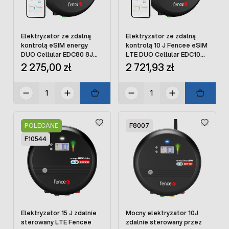
Elektryzator ze zdalną
Elektryzator ze zdalną
kontrolą eSIM energy
kontrolą 10 J Fencee eSIM
DUO Cellular EDC80 8J
LTE DUO Cellular EDC100
lokalizacja GPS
lokalizacja GPS
2 275,00 zł
2 721,93 zł
POLECANE
F8007
F10544
Elektryzator 15 J zdalnie
Mocny elektryzator 10J
sterowany LTE Fencee
zdalnie sterowany przez