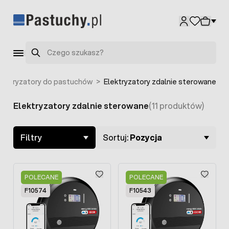
Przejdź do treści
Szukaj
lektryzatory do pastuchów
>
Elektryzatory zdalnie sterowane
Elektryzatory zdalnie sterowane
(11 produktów)
Skip to product list
Filtry
Sortuj:
Pozycja
POLECANE
POLECANE
F10574
F10543