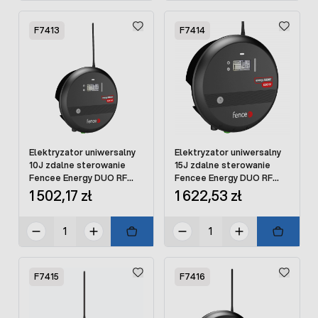
F7413
F7414
Elektryzator uniwersalny
Elektryzator uniwersalny
10J zdalne sterowanie
15J zdalne sterowanie
Fencee Energy DUO RF
Fencee Energy DUO RF
EDX100 SMART
EDX150 SMART
1 502,17 zł
1 622,53 zł
F7415
F7416