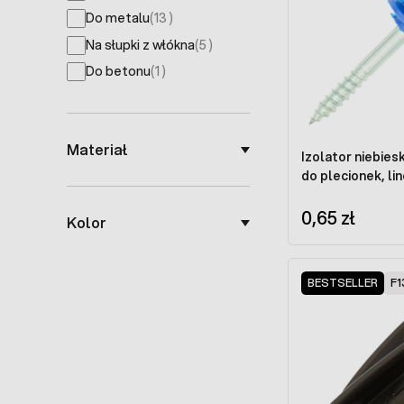
products available
Do metalu
(
13
)
products available
Na słupki z włókna
(
5
)
products available
Do betonu
(
1
)
Materiał
Izolator niebie
do plecionek, li
0,65 zł
Kolor
BESTSELLER
F1