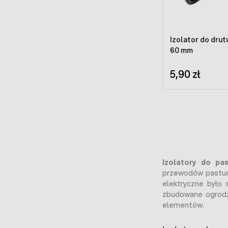
Izolator do drutu 
60 mm
5,90 zł
Izolatory do pa
przewodów pastuch
elektryczne było 
zbudowane ogrodze
elementów.