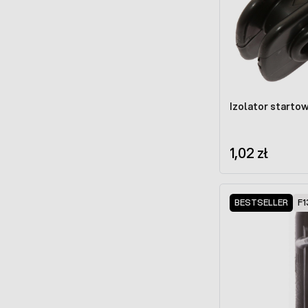
Izolator starto
1,02 zł
BESTSELLER
F1