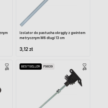
cznym
Izolator do pastucha okrągły z gwintem
metrycznym M6 długi 13 cm
3,12 zł
BESTSELLER
F9839