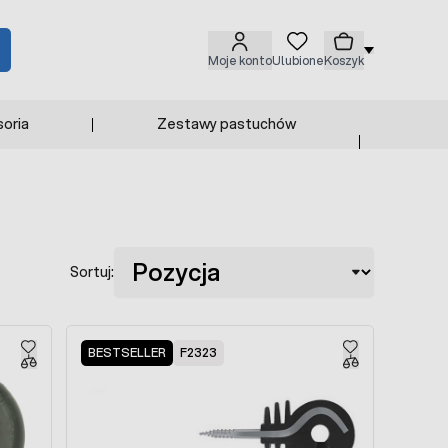
Moje konto
Ulubione
Koszyk
oria
Zestawy pastuchów
Sortuj:
BESTSELLER
F2323