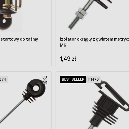
y startowy do taśmy
Izolator okrągły z gwintem metry
M6
1,49 zł
874
BESTSELLER
F1470