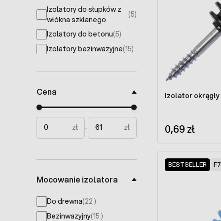
Izolatory do słupków z
(5)
products available
włókna szklanego
Izolatory do betonu
(5)
products available
Izolatory bezinwazyjne
(15)
products available
Cena
Izolator okrągł
Minimal price
Maximum price
0,69 zł
zł
zł
-
BESTSELLER
F7
Mocowanie izolatora
products available
Do drewna
(
22
)
products available
Bezinwazyjny
(
15
)