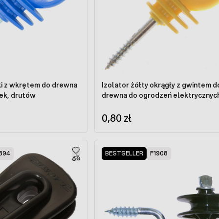
ski z wkrętem do drewna
Izolator żółty okrągły z gwintem d
nek, drutów
drewna do ogrodzeń elektrycznyc
0,80 zł
394
BESTSELLER
F1908