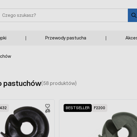
zukaj
upki
Przewody pastucha
Akces
uchów
do pastuchów
(58 produktów)
432
BESTSELLER
F2200