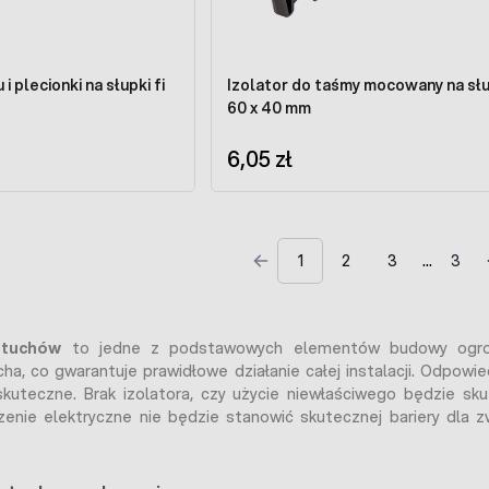
i plecionki na słupki fi
Izolator do taśmy mocowany na słu
60 x 40 mm
6,05 zł
1
2
3
3
stuchów
to jedne z podstawowych elementów budowy ogrodzen
a, co gwarantuje prawidłowe działanie całej instalacji. Odpowie
skuteczne. Brak izolatora, czy użycie niewłaściwego będzie sk
nie elektryczne nie będzie stanowić skutecznej bariery dla z