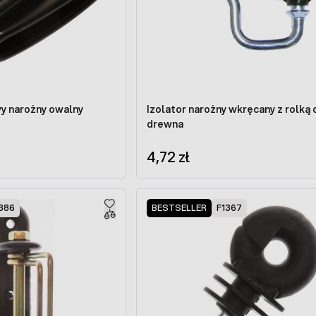
wy narożny owalny
Izolator narożny wkręcany z rolką 
drewna
4,72 zł
386
BESTSELLER
F1367