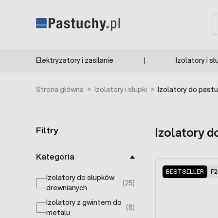
Przejdź do treści
S
Elektryzatory i zasilanie
Izolatory i sł
Strona główna
>
Izolatory i słupki
>
Izolatory do past
Filtry
Izolatory 
Skip to product list
Kategoria
BESTSELLER
F2
Izolatory do słupków
(25)
products available
drewnianych
Izolatory z gwintem do
(8)
products available
metalu