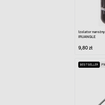
Izolator narożn
IRUANGLE
9,80 zł
BESTSELLER
F1