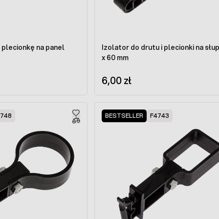
i plecionkę na panel
Izolator do drutu i plecionki na słu
x 60 mm
6,00 zł
4748
BESTSELLER
F4743