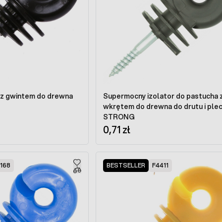
y z gwintem do drewna
Supermocny izolator do pastucha 
wkrętem do drewna do drutu i plec
STRONG
0,71 zł
168
BESTSELLER
F4411