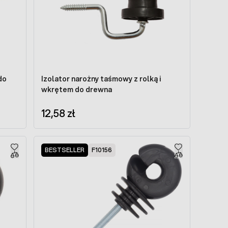
do
Izolator narożny taśmowy z rolką i
wkrętem do drewna
12,58 zł
BESTSELLER
F10156