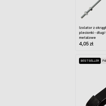
Izolator z okrągł
plecionki - długi
metalowe
4,05 zł
BESTSELLER
F