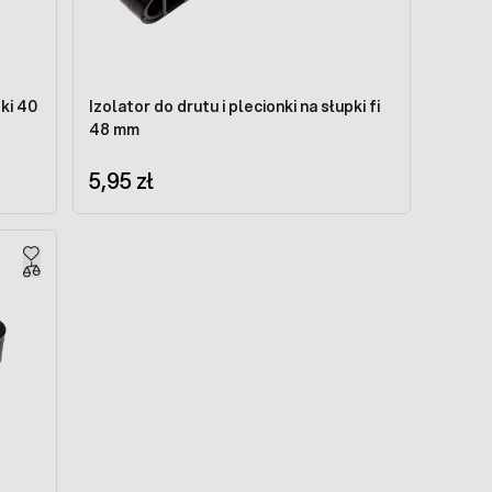
pki 40
Izolator do drutu i plecionki na słupki fi
48 mm
5,95 zł