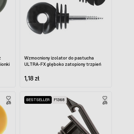
z
Wzmocniony izolator do pastucha
ionki
ULTRA-FX głęboko zatopiony trzpień
1,18 zł
BESTSELLER
F1368