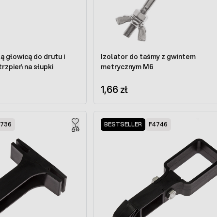
ą głowicą do drutu i
Izolator do taśmy z gwintem
 trzpień na słupki
metrycznym M6
1,66 zł
4736
BESTSELLER
F4746