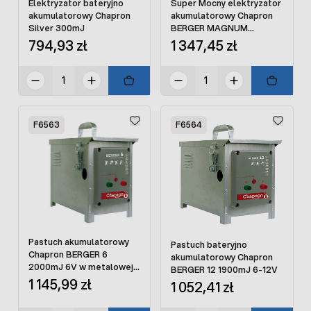
Elektryzator bateryjno
Super Mocny elektryzator
akumulatorowy Chapron
akumulatorowy Chapron
Silver 300mJ
BERGER MAGNUM
3000mJ 9-12V w
794,93 zł
1 347,45 zł
metalowej skrzyni
F6563
F6564
Pastuch akumulatorowy
Pastuch bateryjno
Chapron BERGER 6
akumulatorowy Chapron
2000mJ 6V w metalowej
BERGER 12 1900mJ 6-12V
obudowie
1 145,99 zł
1 052,41 zł