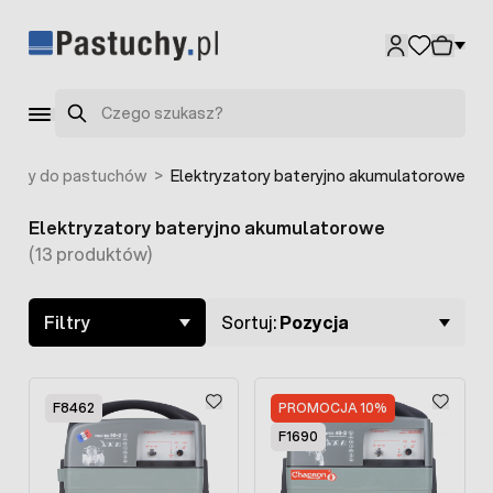
Przejdź do treści
Szukaj
zatory do pastuchów
>
Elektryzatory bateryjno akumulatorowe
Elektryzatory bateryjno akumulatorowe
Skip to product list
(13 produktów)
Filtry
Sortuj:
Pozycja
F8462
PROMOCJA 10%
F1690