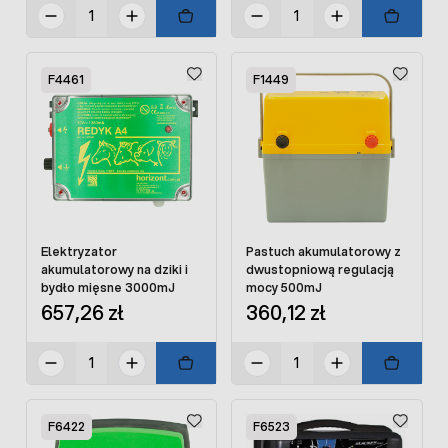
F4461
F1449
Elektryzator
Pastuch akumulatorowy z
akumulatorowy na dziki i
dwustopniową regulacją
bydło mięsne 3000mJ
mocy 500mJ
657,26 zł
360,12 zł
F6422
F6523