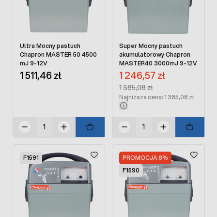
Ultra Mocny pastuch
Super Mocny pastuch
Chapron MASTER 50 4500
akumulatorowy Chapron
mJ 9-12V
MASTER40 3000mJ 9-12V
Cena promocyjna:
1 511,46 zł
1 246,57 zł
Regular Price:
1 385,08 zł
Najniższa cena: 1 385,08 zł
F1591
PROMOCJA 8%
F1590