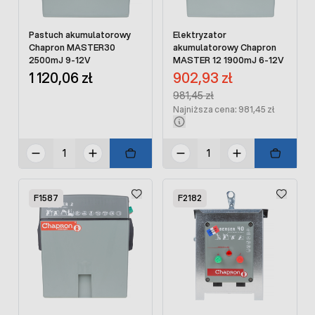
Pastuch akumulatorowy
Elektryzator
Chapron MASTER30
akumulatorowy Chapron
2500mJ 9-12V
MASTER 12 1900mJ 6-12V
Cena promocyjna:
1 120,06 zł
902,93 zł
Regular Price:
981,45 zł
Najniższa cena: 981,45 zł
F1587
F2182