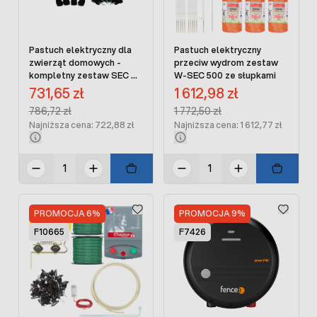
Pastuch elektryczny dla
Pastuch elektryczny
zwierząt domowych -
przeciw wydrom zestaw
kompletny zestaw SEC B
W-SEC 500 ze słupkami
Home 200 z plecionką
Cena promocyjna:
Cena promocyjna:
731,65 zł
1 612,98 zł
Regular Price:
Regular Price:
786,72 zł
1 772,50 zł
Najniższa cena: 722,88 zł
Najniższa cena: 1 612,77 zł
PROMOCJA 6%
PROMOCJA 9%
F10665
F7426