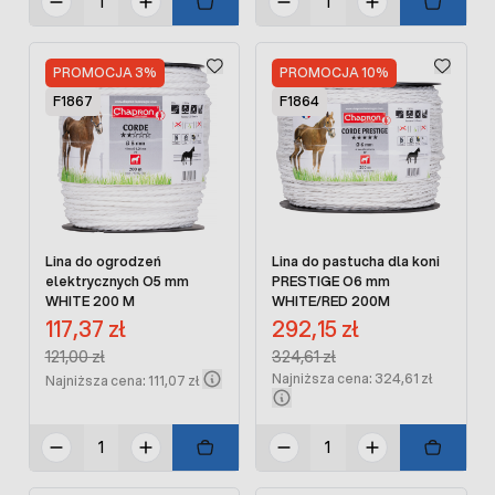
PROMOCJA 3%
PROMOCJA 10%
F1867
F1864
Lina do ogrodzeń
Lina do pastucha dla koni
elektrycznych O5 mm
PRESTIGE O6 mm
WHITE 200 M
WHITE/RED 200M
Cena promocyjna:
Cena promocyjna:
117,37 zł
292,15 zł
Regular Price:
Regular Price:
121,00 zł
324,61 zł
Najniższa cena: 324,61 zł
Najniższa cena: 111,07 zł