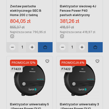
Zestaw pastucha
Elektryzator sieciowy 4J
elektrycznego SEC B
Fencee Power P40
Home 200 z taśmą
pastuch elektryczny
Cena promocyjna:
Cena promocyjna:
804,05 zł
381,26 zł
Regular Price:
Regular Price:
855,37 zł
418,97 zł
Najniższa cena: 790,95 zł
Najniższa cena: 418,97 zł
PROMOCJA 12%
PROMOCJA 4%
F7423
F7422
Elektryzator uniwersalny 5
Elektryzator uniwersalny 3
J Fencee Power DUO
J Fencee Power DUO