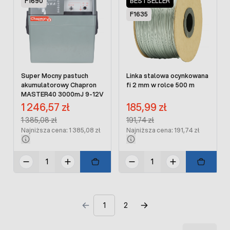
F1690
BESTSELLER
F1635
Super Mocny pastuch
Linka stalowa ocynkowana
akumulatorowy Chapron
fi 2 mm w rolce 500 m
MASTER40 3000mJ 9-12V
Cena promocyjna:
Cena promocyjna:
1 246,57 zł
185,99 zł
Regular Price:
Regular Price:
1 385,08 zł
191,74 zł
Najniższa cena: 1 385,08 zł
Najniższa cena: 191,74 zł
1
2