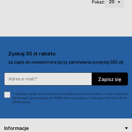
Pokaż:
Zyskaj 30 zł rabatu
za zapis do newslettera (przy zamówieniu powyżej 350 zł)
Adres e-mail
Zapisz się
Wyrażam zgodę na otrzymywanie na podany przeze mnie adres e-mail informacji
handlowych pochodzących od FERMO Karol Owczarek, z siedzibą w Piotrowie 18, 62-
814 Blizanów.
Informacje