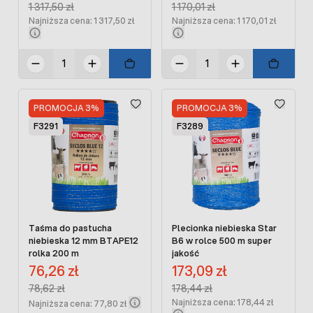
Regular Price:
Regular Price:
1 317,50 zł
1 170,01 zł
Najniższa cena: 1 317,50 zł
Najniższa cena: 1 170,01 zł
PROMOCJA 3%
PROMOCJA 3%
F3291
F3289
Taśma do pastucha
Plecionka niebieska Star
niebieska 12 mm BTAPE12
B6 w rolce 500 m super
rolka 200 m
jakość
Cena promocyjna:
Cena promocyjna:
76,26 zł
173,09 zł
Regular Price:
Regular Price:
78,62 zł
178,44 zł
Najniższa cena: 178,44 zł
Najniższa cena: 77,80 zł