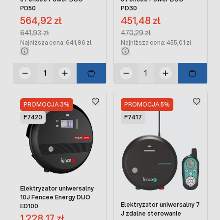
PD50
PD30
Cena promocyjna:
Cena promocyjna:
564,92 zł
451,48 zł
Regular Price:
Regular Price:
641,93 zł
470,29 zł
Najniższa cena: 641,96 zł
Najniższa cena: 455,01 zł
PROMOCJA 3%
PROMOCJA 5%
F7420
F7417
Elektryzator uniwersalny
10J Fencee Energy DUO
Elektryzator uniwersalny 7
ED100
J zdalne sterowanie
Cena promocyjna:
1 228,17 zł