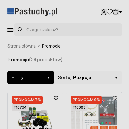
Przejdź do treści
Szukaj
Strona główna
>
Promocje
Promocje
(26 produktów)
Skip to product list
Filtry
Sortuj:
Pozycja
PROMOCJA 7%
PROMOCJA 9%
F10734
F10669