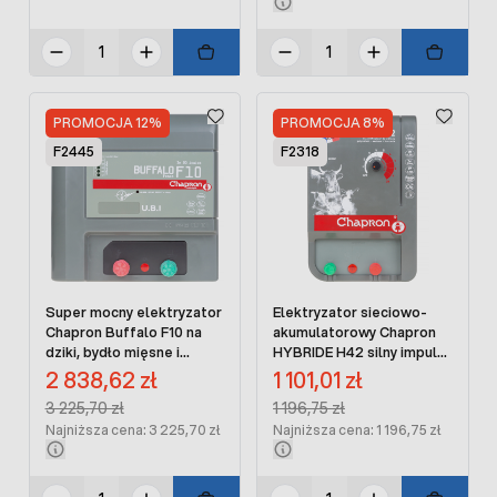
PROMOCJA 12%
PROMOCJA 8%
F2445
F2318
Super mocny elektryzator
Elektryzator sieciowo-
Chapron Buffalo F10 na
akumulatorowy Chapron
dziki, bydło mięsne i
HYBRIDE H42 silny impuls
zwierzynę leśną
4,25 J
Cena promocyjna:
Cena promocyjna:
2 838,62 zł
1 101,01 zł
Regular Price:
Regular Price:
3 225,70 zł
1 196,75 zł
Najniższa cena: 3 225,70 zł
Najniższa cena: 1 196,75 zł