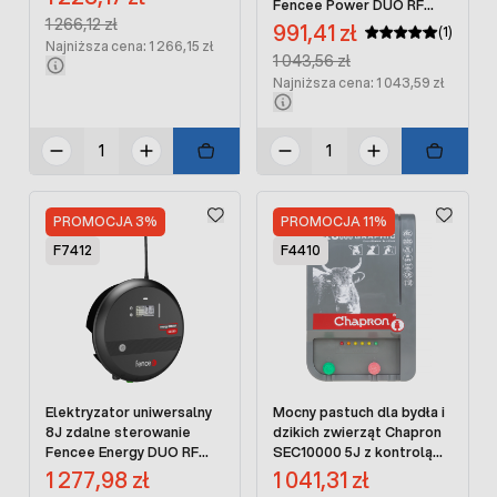
Fencee Power DUO RF
Regular Price:
1 266,12 zł
PDX70 SMART z pilotem
Cena promocyjna:
991,41 zł
(1)
Najniższa cena: 1 266,15 zł
Regular Price:
1 043,56 zł
Najniższa cena: 1 043,59 zł
PROMOCJA 3%
PROMOCJA 11%
F7412
F4410
Elektryzator uniwersalny
Mocny pastuch dla bydła i
8J zdalne sterowanie
dzikich zwierząt Chapron
Fencee Energy DUO RF
SEC10000 5J z kontrolą
EDX80 SMART
napięcia
Cena promocyjna:
Cena promocyjna:
1 277,98 zł
1 041,31 zł