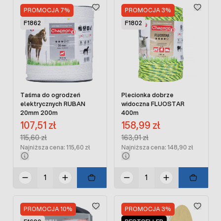
PROMOCJA 7%
PROMOCJA 3%
F1862
F1802
Taśma do ogrodzeń
Plecionka dobrze
elektrycznych RUBAN
widoczna FLUOSTAR
20mm 200m
400m
Cena promocyjna:
Cena promocyjna:
107,51 zł
158,99 zł
Regular Price:
Regular Price:
115,60 zł
163,91 zł
Najniższa cena: 115,60 zł
Najniższa cena: 148,90 zł
PROMOCJA 10%
PROMOCJA 3%