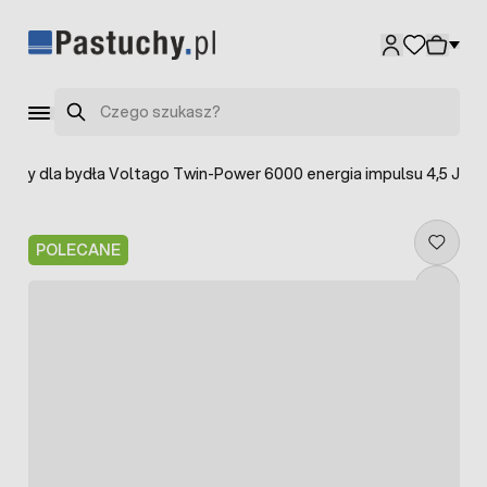
Przejdź do treści
Szukaj
yczny dla bydła Voltago Twin-Power 6000 energia impulsu 4,5 J
POLECANE