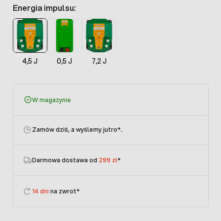
Energia impulsu:
4,5 J
0,5 J
7,2 J
W magazynie
Zamów dziś, a wyślemy jutro
*.
Darmowa dostawa od
299 zł
*
14 dni
na zwrot*