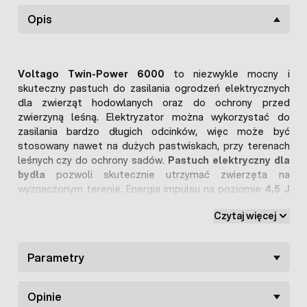
Opis
Voltago Twin-Power 6000
to niezwykle mocny i
skuteczny pastuch do zasilania ogrodzeń elektrycznych
dla zwierząt hodowlanych oraz do ochrony przed
zwierzyną leśną. Elektryzator można wykorzystać do
zasilania bardzo długich odcinków, więc może być
stosowany nawet na dużych pastwiskach, przy terenach
leśnych czy do ochrony sadów.
Pastuch elektryczny dla
bydła
pozwoli skutecznie utrzymać zwierzęta na
wyznaczonym terenie. Energia impulsu na poziomie
4,5 J
sprawdzi się zarówno dla krów mlecznych jak i bydła
Czytaj więcej
mięsnego. Z powodzeniem zadziała również na zwierzynę
leśną taką jak dziki, sarny czy jelenie.
Elektryzator Voltago Twin-Power 6000 –
Parametry
uniwersalne zasilanie
Opinie
Jednym z atutów
elektryzatora Voltago Twin-Power