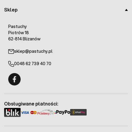
pastwiskach
Kontrola zasilania, która uchroni przed
Sklep
nadmiernym rozładowaniem akumulatora
Prosta i solidna konstrukcja – gwarantuje
wieloletnią i niezawodną pracę
Pastuchy
Piotrów 18
62-814 Blizanów
sklep@pastuchy.pl
0048 62 739 40 70
Fermo - facebook
Obsługiwane płatności: