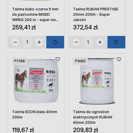
Taśma biało-czarna 9 mm
Taśma RUBAN PRESTIGE
do pastuchów MIXED
20mm 200m - Super
WIRES 200 m - super niska
Jakość
oporność
259,41 zł
372,54 zł
F1786
F1460
Taśma ECON biała 40mm
Taśma do ogrodzeń
200m
elektrycznych RUBAN
40mm 200m
119,67 zł
209,83 zł