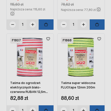
Regular Price:
Regular Price:
115,60 zł
78,62 zł
Najniższa cena: 115,60 zł
Najniższa cena: 77,80 zł
F1807
F1868
Taśma do ogrodzeń
Taśma super widoczna
elektrycznych biało-
FLUOtape 12mm 200m
czerwona RUBAN 12,5mm
200m
82,88 zł
88,60 zł