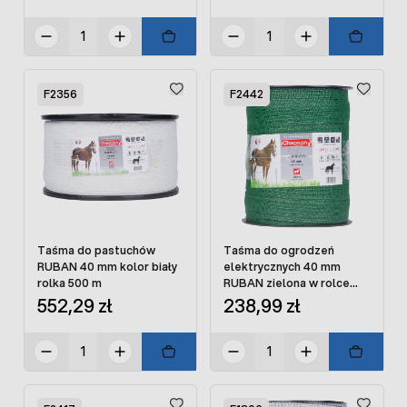
F2356
F2442
Taśma do pastuchów
Taśma do ogrodzeń
RUBAN 40 mm kolor biały
elektrycznych 40 mm
rolka 500 m
RUBAN zielona w rolce
200 m
552,29 zł
238,99 zł