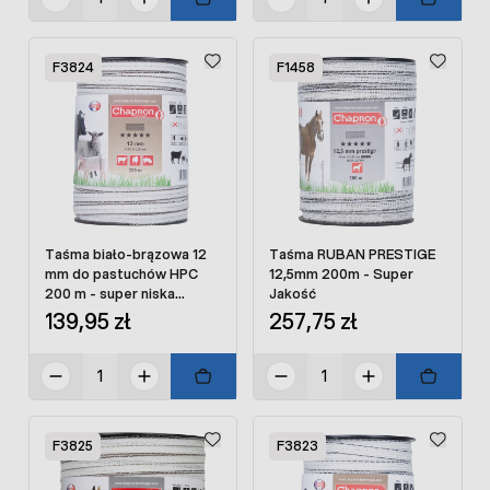
F3824
F1458
Taśma biało-brązowa 12
Taśma RUBAN PRESTIGE
mm do pastuchów HPC
12,5mm 200m - Super
200 m - super niska
Jakość
oporność
139,95 zł
257,75 zł
F3825
F3823