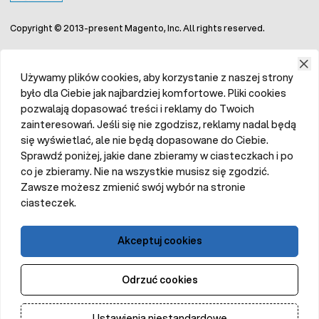
ogrodzenia pastwisk, obszarów hodowlanych czy pól
uprawnych. Dzięki swoim właściwością będą stanowiły
Copyright © 2013-present Magento, Inc. All rights reserved.
skuteczną ochronę przed dziką zwierzyną oraz
zabezpieczą zwierzęta hodowlane przed ucieczką.
Korzyści stosowania taśm do pastuchów:
Używamy plików cookies, aby korzystanie z naszej strony
Wysoka trwałość: wytrzymałe materiały
było dla Ciebie jak najbardziej komfortowe. Pliki cookies
zapewniają długą żywotność i odporność na
pozwalają dopasować treści i reklamy do Twoich
uszkodzenia mechaniczne oraz warunki
zainteresowań. Jeśli się nie zgodzisz, reklamy nadal będą
atmosferyczne.
się wyświetlać, ale nie będą dopasowane do Ciebie.
Efektywne przewodzenie prądu: wplecione w
Sprawdź poniżej, jakie dane zbieramy w ciasteczkach i po
taśmy druty ze stali nierzewnej bardzo dobrze
co je zbieramy. Nie na wszystkie musisz się zgodzić.
przewodzą impulsy elektryczne.
Zawsze możesz zmienić swój wybór na stronie
Łatwość montażu: taśmy nawinięte na szpule są
ciasteczek.
łatwe w montażu, dzięki czemu można szybko i
sprawnie zbudować lub naprawić ogrodzenie
elektryczne.
Akceptuj cookies
Widoczność i bezpieczeństwo: szerokie taśmy
oraz ich kolorystyka zwiększają widoczność
ogrodzenia, co jest istotne dla bezpieczeństwa
Odrzuć cookies
zwierząt oraz ochrony terenu.
Ustawienia niestandardowe