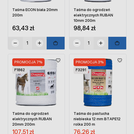
Taśma ECON biała 20mm
Taśma do ogrodzeń
200m
elektrycznych RUBAN
10mm 200m
63,43 zł
98,84 zł
PROMOCJA 7%
PROMOCJA 3%
F1862
F3291
Taśma do ogrodzeń
Taśma do pastucha
elektrycznych RUBAN
niebieska 12 mm BTAPE12
20mm 200m
rolka 200 m
Cena promocyjna:
Cena promocyjna:
107,51 zł
76,26 zł