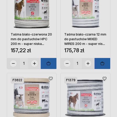
Taśma biało-czerwona 20
Taśma biało-czarna 12 mm
mm do pastuchów HPC
do pastuchów MIXED
200 m - super niska
WIRES 200 m - super niska
oporność
oporność
157,22 zł
175,78 zł
F3822
F1379