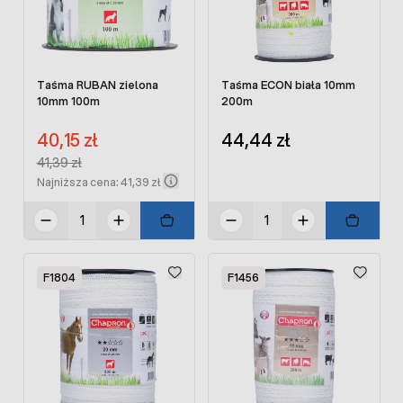
Taśma RUBAN zielona
Taśma ECON biała 10mm
10mm 100m
200m
Cena promocyjna:
40,15 zł
44,44 zł
Regular Price:
41,39 zł
Najniższa cena: 41,39 zł
F1804
F1456