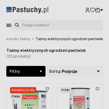
Przejdź do treści
Szukaj
y, plecionki i taśmy
>
Taśmy elektrycznych ogrodzeń pastwisk
Taśmy elektrycznych ogrodzeń pastwisk
Skip to product list
(22 produkty)
Filtry
Sortuj:
Pozycja
PROMOCJA 3%
F1781
F1454