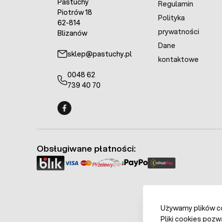
Pastuchy
Regulamin
Piotrów 18
Polityka
62-814
prywatności
Blizanów
Dane
sklep@pastuchy.pl
kontaktowe
0048 62
739 40 70
Fermo - facebook
Obsługiwane płatności:
Używamy plików coo
Pliki cookies pozw