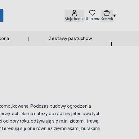
Moje konto
Ulubione
Koszyk
oria
Zestawy pastuchów
 skomplikowana. Podczas budowy ogrodzenia
erzętach. Sarna należy do rodziny jeleniowatych.
od pory roku, odżywiają się m.in. ziołami, trawą,
nteresują się one również ziemniakami, burakami