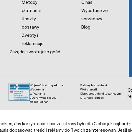
Metody
O nas
płatności
Wycofane ze
Koszty
sprzedaży
dostawy
Blog
Zwroty i
reklamacje
Zażądaj zwrotu jako gość
Wojewódzki Inspektorat
Główny Inspektorat
Weterynarii
Weterynarii
Co
w Poznaniu
Obrót produktami leczniczymi
re
ul. Grunwaldzka 250
OTC na odległość
60-166 Poznań
kies, aby korzystanie z naszej strony było dla Ciebie jak najbardz
alają dopasować treści i reklamy do Twoich zainteresowań. Jeśli si