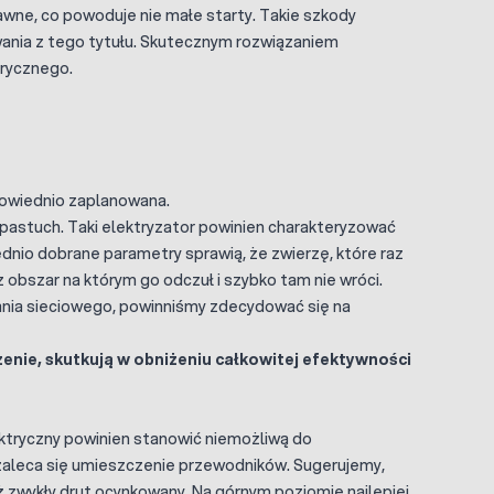
wne, co powoduje nie małe starty. Takie szkody
wania z tego tytułu. Skutecznym rozwiązaniem
trycznego.
owiednio zaplanowana.
pastuch. Taki elektryzator powinien charakteryzować
dnio dobrane parametry sprawią, że zwierzę, które raz
obszar na którym go odczuł i szybko tam nie wróci.
lania sieciowego, powinniśmy zdecydować się na
dzenie, skutkują w obniżeniu całkowitej efektywności
ktryczny powinien stanowić niemożliwą do
ci zaleca się umieszczenie przewodników. Sugerujemy,
iż zwykły drut ocynkowany. Na górnym poziomie najlepiej