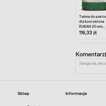
Taśma do pastu
dla koni zielona
RUBAN 20 mm
szpula 200 m
116,33 zł
Komentarz(
Sklep
Informacje