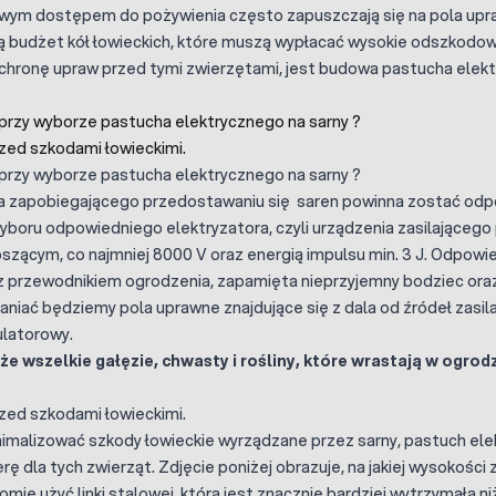
wym dostępem do pożywienia często zapuszczają się na pola upra
ą budżet kół łowieckich, które muszą wypłacać wysokie odszkodo
chronę upraw przed tymi zwierzętami, jest budowa pastucha elek
przy wyborze pastucha elektrycznego na sarny ?
zed szkodami łowieckimi.
przy wyborze pastucha elektrycznego na sarny ?
 zapobiegającego przedostawaniu się saren powinna zostać odp
boru odpowiedniego elektryzatora, czyli urządzenia zasilającego 
szącym, co najmniej 8000 V oraz energią impulsu min. 3 J. Odpowie
z przewodnikiem ogrodzenia, zapamięta nieprzyjemny bodziec oraz 
raniać będziemy pola uprawne znajdujące się z dala od źródeł zasi
ulatorowy.
że wszelkie gałęzie, chwasty i rośliny, które wrastają w ogro
zed szkodami łowieckimi.
imalizować szkody łowieckie wyrządzane przez sarny, pastuch ele
erę dla tych zwierząt. Zdjęcie poniżej obrazuje, na jakiej wysokoś
mie użyć linki stalowej, która jest znacznie bardziej wytrzymała n