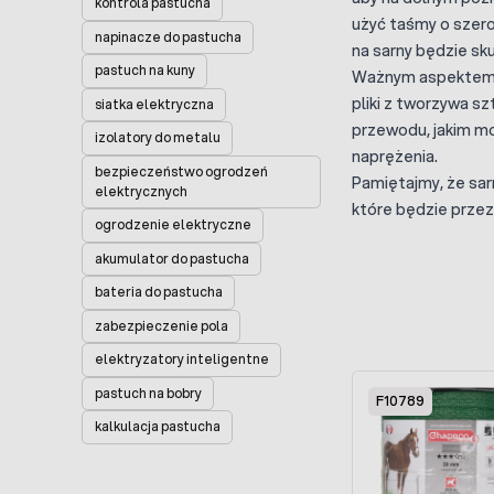
kontrola pastucha
użyć taśmy o szero
napinacze do pastucha
na sarny będzie sk
pastuch na kuny
Ważnym aspektem p
pliki z tworzywa s
siatka elektryczna
przewodu, jakim mo
izolatory do metalu
naprężenia.
bezpieczeństwo ogrodzeń
Pamiętajmy, że sar
elektrycznych
które będzie przez
ogrodzenie elektryczne
akumulator do pastucha
bateria do pastucha
zabezpieczenie pola
elektryzatory inteligentne
Press to skip carou
pastuch na bobry
F10789
kalkulacja pastucha