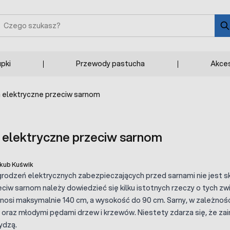
zukaj
upki
Przewody pastucha
Akces
 elektryczne przeciw sarnom
 elektryczne przeciw sarnom
kub Kuświk
grodzeń elektrycznych zabezpieczających przed sarnami nie jest
ciw sarnom należy dowiedzieć się kilku istotnych rzeczy o tych zwi
ynosi maksymalnie 140 cm, a wysokość do 90 cm. Sarny, w zależności 
oraz młodymi pędami drzew i krzewów. Niestety zdarza się, że zai
ydzą.