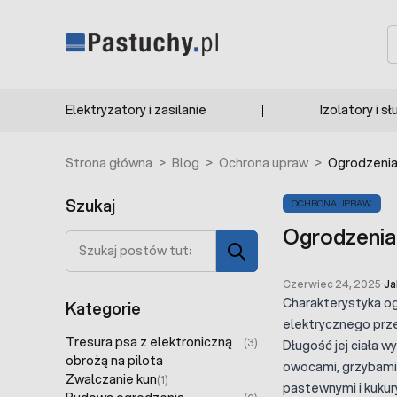
Przejdź do treści
S
Elektryzatory i zasilanie
Izolatory i sł
Strona główna
>
Blog
>
Ochrona upraw
>
Ogrodzenia
Szukaj
OCHRONA UPRAW
Ogrodzenia
Szukaj
Czerwiec 24, 2025
·
Ja
Charakterystyka o
Kategorie
elektrycznego prze
Tresura psa z elektroniczną
(3)
Długość jej ciała w
obrożą na pilota
owocami, grzybami 
Zwalczanie kun
(1)
pastewnymi i kukur