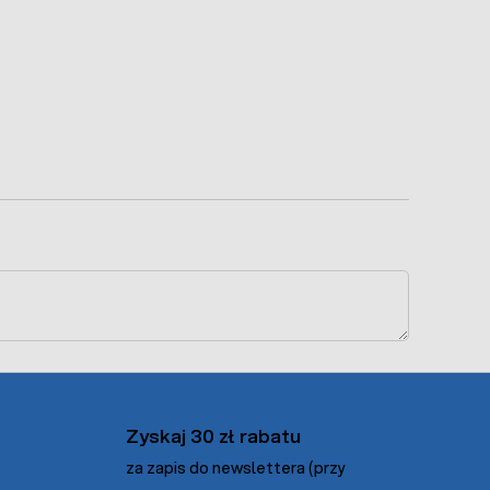
Zyskaj 30 zł rabatu
za zapis do newslettera (przy