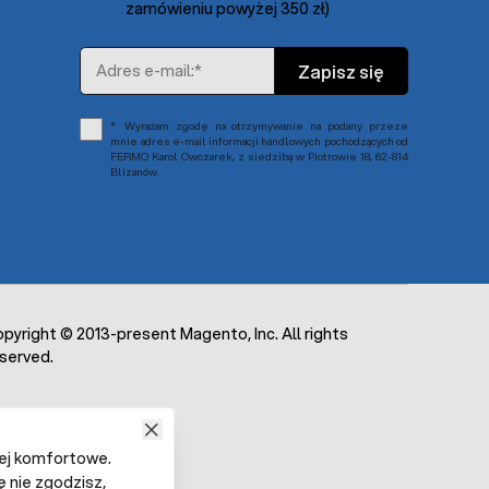
zamówieniu powyżej 350 zł)
Adres e-mail
Zapisz się
Wyrażam zgodę na otrzymywanie na podany przeze
mnie adres e-mail informacji handlowych pochodzących od
FERMO Karol Owczarek, z siedzibą w Piotrowie 18, 62-814
Blizanów.
pyright © 2013-present Magento, Inc. All rights
served.
iej komfortowe.
ę nie zgodzisz,