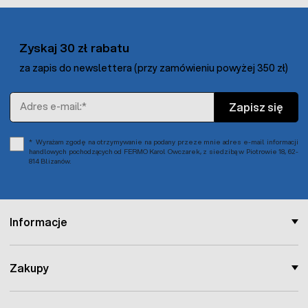
Zyskaj 30 zł rabatu
za zapis do newslettera (przy zamówieniu powyżej 350 zł)
Adres e-mail
Zapisz się
Wyrażam zgodę na otrzymywanie na podany przeze mnie adres e-mail informacji
handlowych pochodzących od FERMO Karol Owczarek, z siedzibą w Piotrowie 18, 62-
814 Blizanów.
Informacje
Zakupy