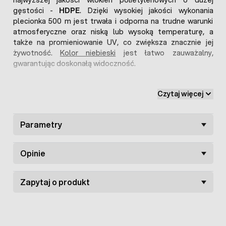
najwyższej jakości włókien polietylenowych o dużej
gęstości -
HDPE
. Dzięki wysokiej jakości wykonania
plecionka 500 m jest trwała i odporna na trudne warunki
atmosferyczne oraz niską lub wysoką temperaturę, a
także na promieniowanie UV, co zwiększa znacznie jej
żywotność.
Kolor niebieski
jest łatwo zauważalny,
gwarantując doskonałą widoczność.
W celu uzyskania najlepszego przewodnictwa
Czytaj więcej
elektrycznego w nici polietylenowe zostało wplecionych 6
drucików ze stali nierdzewnej, o średnicy 0,2 mm każdy,
dzięki takiej budowie posiada bardzo wysoką
Parametry
wytrzymałość na zrywanie. Doskonała przewodność
plecionki daje możliwość używania jej do bardzo długich
ogrodzeń. Idealnie nadaje się do ogrodzeń elektrycznych
Opinie
dla koni, bydła, kóz, owiec oraz wielu innych zwierząt
hodowlanych. Może być również stosowana w celu
ochrony upraw np. przed sarnami czy jeleniami. Montaż
Zapytaj o produkt
plecionki w ogrodzeniach elektrycznych jest bardzo
prosty, wystarczy przymocować do słupka przy pomocy
standardowego izolatora do drewna.