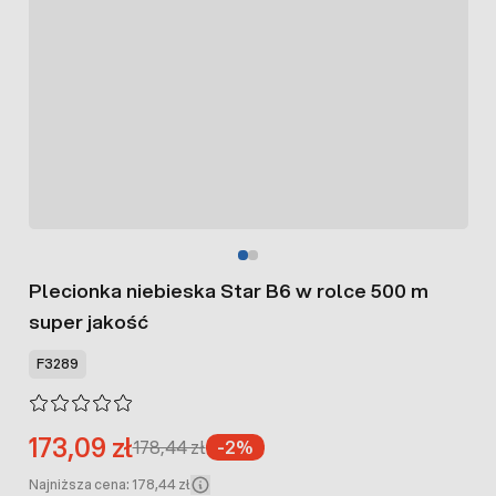
Plecionka niebieska Star B6 w rolce 500 m
super jakość
F3289
173,09 zł
178,44 zł
-2%
Najniższa cena: 178,44 zł