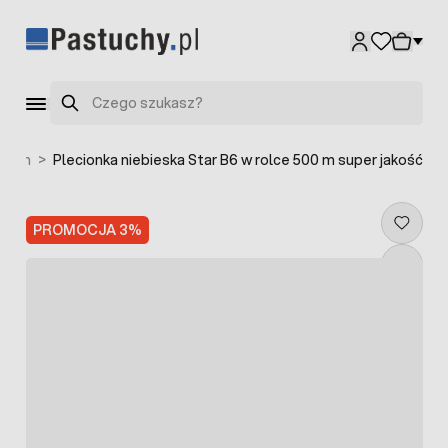
Przejdź do treści
Szukaj
znych
>
Plecionka niebieska Star B6 w rolce 500 m super jakość
PROMOCJA 3%