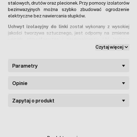
stalowych, drutów oraz plecionek. Przy pomocy izolatorów
bezinwazyjnych można szybko zbudować ogrodzenie
elektryczne bez nawiercania słupków.
Uchwyt izolacyjny do linki
został wykonany z wysokiej
jakości tworzywa sztucznego, jest odporny na zmienne
warunki atmosferyczne i promieniowanie UV. Izolator
bezinwazyjny przeznaczony jest do montażu na słupkach
Czytaj więcej
panelowych 40x60 mm. Długość dystansu od słupka
wynosi 8 cm.
Parametry
Izolatory bezinwazyjne charakteryzują się
solidnym
wykonaniem i estetycznym wyglądem
. Uchwyty
izolacyjne wykorzystywane są do budowy ogrodzeń
Opinie
elektrycznych dla psów oraz do zabezpieczenia posesji
przed dzikami, sarnami, lisami i inną dziką zwierzyną.
Zapytaj o produkt
W ofercie dostępne są również inne rodzaje
izolatorów
bezinwazyjnych
.