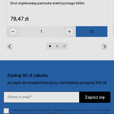
Drut ocynkowany pastucha elektrycznego 500m
79,47 zł
Zyskaj 30 zł rabatu
za zapis do newslettera (przy zamówieniu powyżej 350 zł)
Adres e-mail
Zapisz się
Wyrażam zgodę na otrzymywanie na podany przeze mnie adres e-mail informacji
handlowych pochodzących od FERMO Karol Owczarek, z siedzibą w Piotrowie 18, 62-