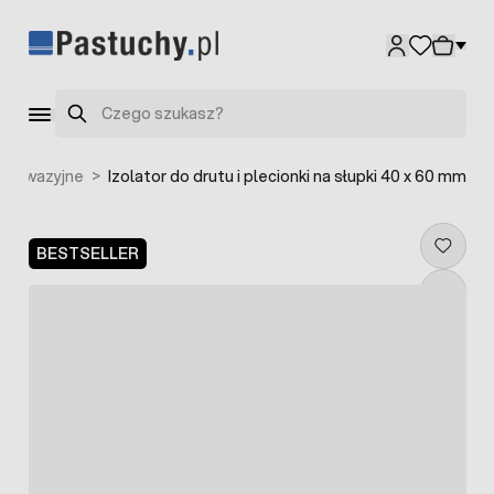
Przejdź do treści
Szukaj
ezinwazyjne
>
Izolator do drutu i plecionki na słupki 40 x 60 mm
BESTSELLER