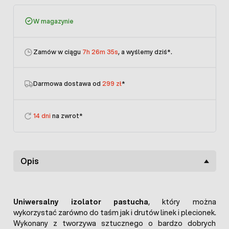
W magazynie
Zamów w ciągu
7h 26m 35s
, a wyślemy dziś
*.
Darmowa dostawa od
299 zł
*
14 dni
na zwrot*
Opis
Uniwersalny izolator pastucha
, który można
wykorzystać zarówno do taśm jak i drutów linek i plecionek.
Wykonany z tworzywa sztucznego o bardzo dobrych