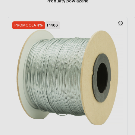
Produkty powiązane
Zapewnia skuteczną izolację przewodów
pastucha.
Press to skip carousel
PROMOCJA 4%
F1406