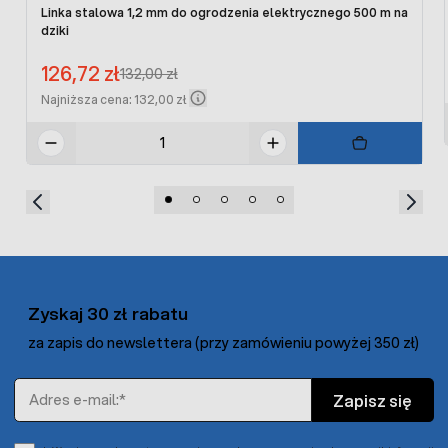
Linka stalowa 1,2 mm do ogrodzenia elektrycznego 500 m na
dziki
Cena promocyjna:
126,72 zł
Regular Price:
132,00 zł
Najniższa cena: 132,00 zł
Zyskaj 30 zł rabatu
za zapis do newslettera (przy zamówieniu powyżej 350 zł)
Adres e-mail
Zapisz się