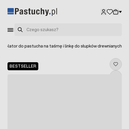
Przejdź do treści
Szukaj
 izolator do pastucha na taśmę i linkę do słupków drewnianych
BESTSELLER