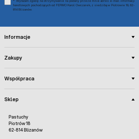
Wyrażam zgodę na otrzymywanie na podany przeze mnie adres e-mail informacji
handlowych pochodzących od FERMO Karol Owczarek, z siedzibą w Piotrowie 18, 62-
814 Blizanów.
Informacje
Zakupy
Współpraca
Sklep
Pastuchy
Piotrów 18
62-814 Blizanów