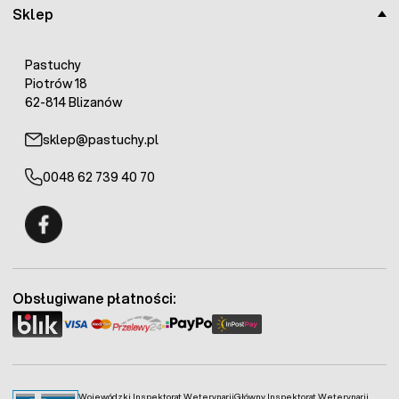
Sklep
Pastuchy
Piotrów 18
62-814 Blizanów
sklep@pastuchy.pl
0048 62 739 40 70
Fermo - facebook
Obsługiwane płatności:
Wojewódzki Inspektorat Weterynarii
Główny Inspektorat Weterynarii