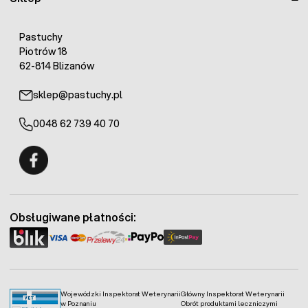
Pastuchy
Piotrów 18
62-814 Blizanów
sklep@pastuchy.pl
0048 62 739 40 70
Fermo - facebook
Obsługiwane płatności:
Wojewódzki Inspektorat Weterynarii
Główny Inspektorat Weterynarii
w Poznaniu
Obrót produktami leczniczymi