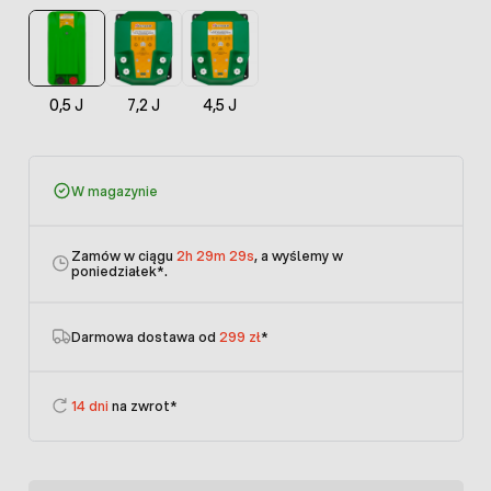
0,5 J
7,2 J
4,5 J
W magazynie
Zamów w ciągu
2h 29m 29s
, a wyślemy w
poniedziałek
*.
Darmowa dostawa od
299 zł
*
14 dni
na zwrot*