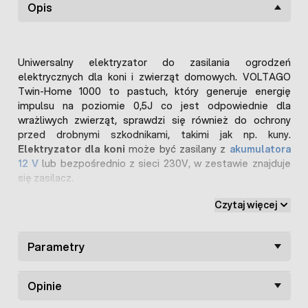
Opis
Uniwersalny elektryzator do zasilania ogrodzeń
elektrycznych dla koni i zwierząt domowych. VOLTAGO
Twin-Home 1000 to pastuch, który generuje energię
impulsu na poziomie 0,5J co jest odpowiednie dla
wrażliwych zwierząt, sprawdzi się również do ochrony
przed drobnymi szkodnikami, takimi jak np. kuny.
Elektryzator dla koni
może być zasilany z
akumulatora
12 V
lub bezpośrednio z sieci 230V, w zestawie znajduje
się zasilacz.
Bezpieczny pastuch dla koni i psów
Czytaj więcej
Konie choć są dużymi zwierzętami nie wymagają użycia
mocnych pastuchów żeby je zdyscyplinować. Elektryzator
Parametry
VOLTAGO Twin-Home 1000 posiada energię wejściową 1J i
wyjściowa 0,5J oraz
napięcie 8 400 V
. Takie parametry są
Opinie
odpowiednie przy ogrodzeniach elektrycznych dla koni,
psów, kotów czy bydła mlecznego.
Pastuch dla koni