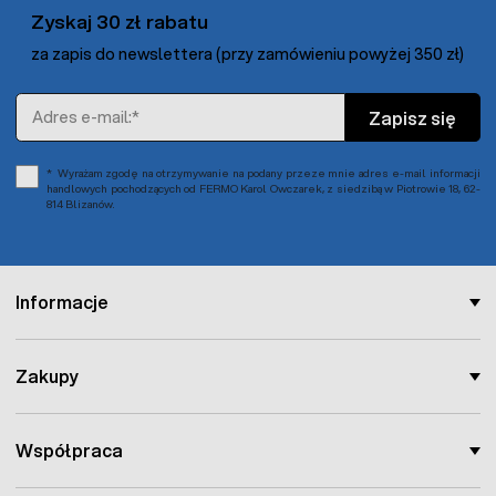
Zyskaj 30 zł rabatu
za zapis do newslettera (przy zamówieniu powyżej 350 zł)
Adres e-mail
Zapisz się
Wyrażam zgodę na otrzymywanie na podany przeze mnie adres e-mail informacji
handlowych pochodzących od FERMO Karol Owczarek, z siedzibą w Piotrowie 18, 62-
814 Blizanów.
Informacje
Zakupy
Współpraca