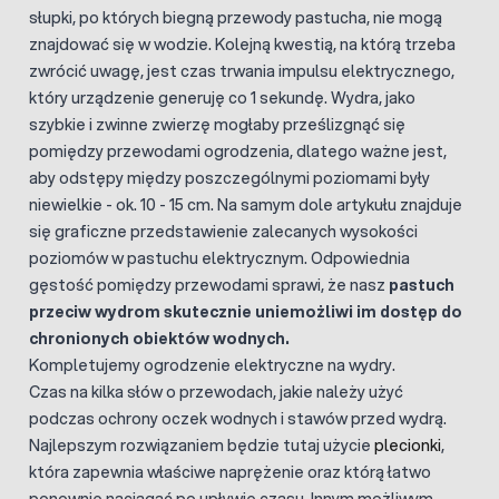
słupki, po których biegną przewody pastucha, nie mogą
znajdować się w wodzie. Kolejną kwestią, na którą trzeba
zwrócić uwagę, jest czas trwania impulsu elektrycznego,
który urządzenie generuję co 1 sekundę. Wydra, jako
szybkie i zwinne zwierzę mogłaby prześlizgnąć się
pomiędzy przewodami ogrodzenia, dlatego ważne jest,
aby odstępy między poszczególnymi poziomami były
niewielkie - ok. 10 - 15 cm. Na samym dole artykułu znajduje
się graficzne przedstawienie zalecanych wysokości
poziomów w pastuchu elektrycznym. Odpowiednia
gęstość pomiędzy przewodami sprawi, że nasz
pastuch
przeciw wydrom skutecznie uniemożliwi im dostęp do
chronionych obiektów wodnych.
Kompletujemy ogrodzenie elektryczne na wydry.
Czas na kilka słów o przewodach, jakie należy użyć
podczas ochrony oczek wodnych i stawów przed wydrą.
Najlepszym rozwiązaniem będzie tutaj użycie
plecionki
,
która zapewnia właściwe naprężenie oraz którą łatwo
ponownie naciągać po upływie czasu. Innym możliwym