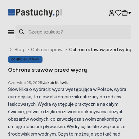
Przejdź do treści
Szukaj
ówna
>
Blog
>
Ochrona upraw
>
Ochrona stawów przed wydrą
OCHRONA UPRAW
Ochrona stawów przed wydrą
Czerwiec 25, 2025
·
Jakub Kuświk
Słów kilka o wydrach: wydra występująca w Polsce, wydra
europejska, to niewielki drapieżnik należący do rodziny
łasicowatych. Wydra występuje praktycznie na całym
świecie, głównie dzięki możliwości pokonywania dużych
obszarów wodnych, co zawdzięcza swoim znakomitym
umiejętnościom pływackim. Wydry są ściśle związane ze
środowiskiem wodnym. Często można je spotkać nad