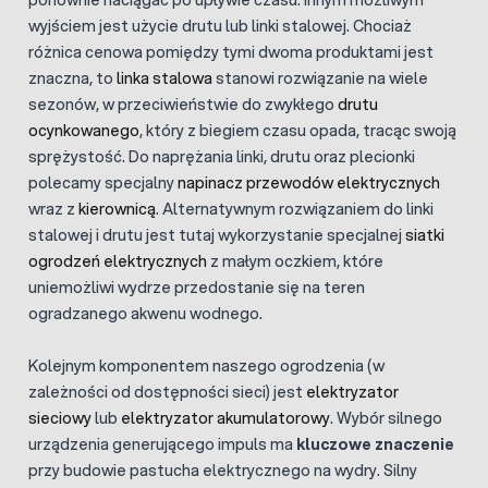
wyjściem jest użycie drutu lub linki stalowej. Chociaż
różnica cenowa pomiędzy tymi dwoma produktami jest
znaczna, to
linka stalowa
stanowi rozwiązanie na wiele
sezonów, w przeciwieństwie do zwykłego
drutu
ocynkowanego
, który z biegiem czasu opada, tracąc swoją
sprężystość. Do naprężania linki, drutu oraz plecionki
polecamy specjalny
napinacz przewodów elektrycznych
wraz z
kierownicą
. Alternatywnym rozwiązaniem do linki
stalowej i drutu jest tutaj wykorzystanie specjalnej
siatki
ogrodzeń elektrycznych
z małym oczkiem, które
uniemożliwi wydrze przedostanie się na teren
ogradzanego akwenu wodnego.
Kolejnym komponentem naszego ogrodzenia (w
zależności od dostępności sieci) jest
elektryzator
sieciowy
lub
elektryzator akumulatorowy
. Wybór silnego
urządzenia generującego impuls ma
kluczowe znaczenie
przy budowie pastucha elektrycznego na wydry. Silny