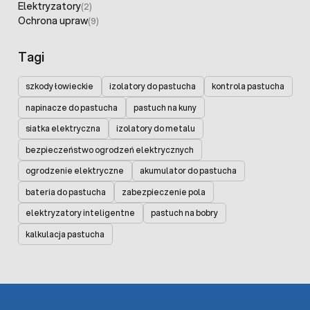
Elektryzatory
(2)
Ochrona upraw
(9)
Tagi
szkody łowieckie
izolatory do pastucha
kontrola pastucha
napinacze do pastucha
pastuch na kuny
siatka elektryczna
izolatory do metalu
bezpieczeństwo ogrodzeń elektrycznych
ogrodzenie elektryczne
akumulator do pastucha
bateria do pastucha
zabezpieczenie pola
elektryzatory inteligentne
pastuch na bobry
kalkulacja pastucha