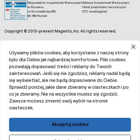
Wojewódzki Inspektorat Weterynarii
Główny Inspektorat Weterynarii
w Poznaniu
Obrót produktami leczniczymi
ul. Grunwaldzka 250
OTC na odległość
60-166 Poznań
Copyright © 2013-present Magento, Inc. All rights reserved.
Używamy plików cookies, aby korzystanie z naszej strony
było dla Ciebie jak najbardziej komfortowe. Pliki cookies
pozwalają dopasować treści i reklamy do Twoich
zainteresowań. Jeśli się nie zgodzisz, reklamy nadal będą
się wyświetlać, ale nie będą dopasowane do Ciebie.
Sprawdź poniżej, jakie dane zbieramy w ciasteczkach i po
co je zbieramy. Nie na wszystkie musisz się zgodzić.
Zawsze możesz zmienić swój wybór na stronie
ciasteczek.
Akceptuj cookies