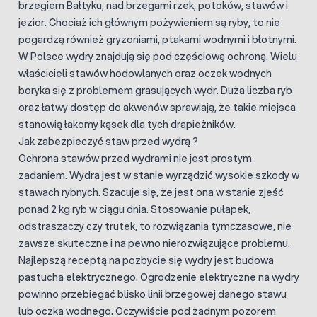
brzegiem Bałtyku, nad brzegami rzek, potoków, stawów i
jezior.
Chociaż ich głównym pożywieniem są ryby, to nie
pogardzą również gryzoniami, ptakami wodnymi i błotnymi.
W Polsce wydry znajdują się pod częściową ochroną. Wielu
właścicieli stawów hodowlanych oraz oczek wodnych
boryka się z problemem grasujących wydr. Duża liczba ryb
oraz łatwy dostęp do akwenów sprawiają, że takie miejsca
stanowią łakomy kąsek dla tych drapieżników.
Jak zabezpieczyć staw przed wydrą ?
Ochrona stawów przed wydrami nie jest prostym
zadaniem. Wydra jest w stanie wyrządzić wysokie szkody w
stawach rybnych. Szacuje się, że jest ona w stanie zjeść
ponad 2 kg ryb w ciągu dnia. Stosowanie pułapek,
odstraszaczy czy trutek, to rozwiązania tymczasowe, nie
zawsze skuteczne i na pewno nierozwiązujące problemu.
Najlepszą receptą na pozbycie się wydry jest budowa
pastucha elektrycznego. Ogrodzenie elektryczne na wydry
powinno przebiegać blisko linii brzegowej danego stawu
lub oczka wodnego. Oczywiście pod żadnym pozorem