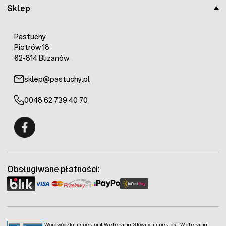
Sklep
Pastuchy
Piotrów 18
62-814 Blizanów
sklep@pastuchy.pl
0048 62 739 40 70
Fermo - facebook
Obsługiwane płatności:
Wojewódzki Inspektorat Weterynarii
Główny Inspektorat Weterynarii