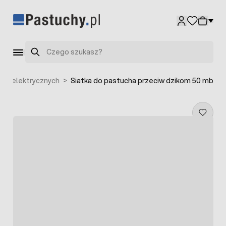
Przejdź do treści
Szukaj
zeń elektrycznych
>
Siatka do pastucha przeciw dzikom 50 mb