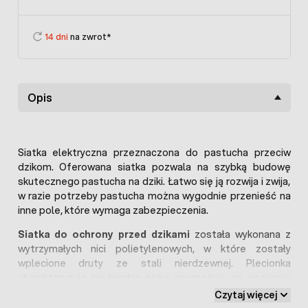
14 dni
na zwrot*
Opis
Siatka elektryczna przeznaczona do pastucha przeciw
dzikom. Oferowana siatka pozwala na szybką budowę
skutecznego pastucha na dziki. Łatwo się ją rozwija i zwija,
w razie potrzeby pastucha można wygodnie przenieść na
inne pole, które wymaga zabezpieczenia.
Siatka do ochrony przed dzikami
została wykonana z
wytrzymałych nici polietylenowych, w które zostały
wplecione druty ze stali nierdzewnej. Plecionka
charakteryzuje się bardzo niską opornością, na poziomie
0,18 ohm/m, która wpływa na płynne przekazywanie
Czytaj więcej
impulsów elektrycznych.