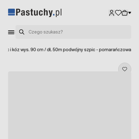
Przejdź do treści
Szukaj
wiec i kóz wys. 90 cm / dł. 50m podwójny szpic - pomarańczowa