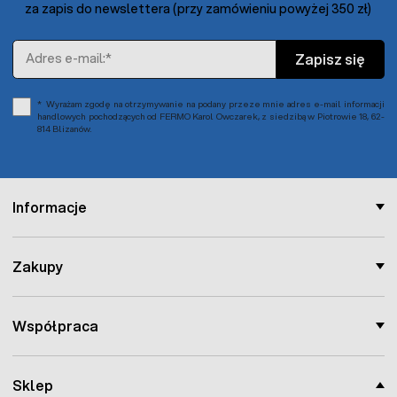
za zapis do newslettera (przy zamówieniu powyżej 350 zł)
Adres e-mail
Zapisz się
Wyrażam zgodę na otrzymywanie na podany przeze mnie adres e-mail informacji
handlowych pochodzących od FERMO Karol Owczarek, z siedzibą w Piotrowie 18, 62-
814 Blizanów.
Informacje
Zakupy
Współpraca
Sklep