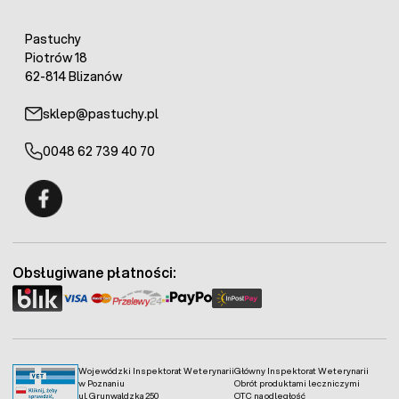
Pastuchy
Piotrów 18
62-814 Blizanów
sklep@pastuchy.pl
0048 62 739 40 70
Fermo - facebook
Obsługiwane płatności:
Wojewódzki Inspektorat Weterynarii
Główny Inspektorat Weterynarii
w Poznaniu
Obrót produktami leczniczymi
ul. Grunwaldzka 250
OTC na odległość