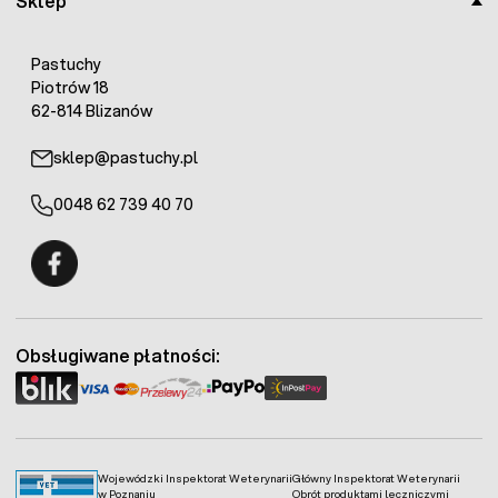
Sklep
Pastuchy
Piotrów 18
62-814 Blizanów
sklep@pastuchy.pl
0048 62 739 40 70
Fermo - facebook
Obsługiwane płatności:
Wojewódzki Inspektorat Weterynarii
Główny Inspektorat Weterynarii
w Poznaniu
Obrót produktami leczniczymi