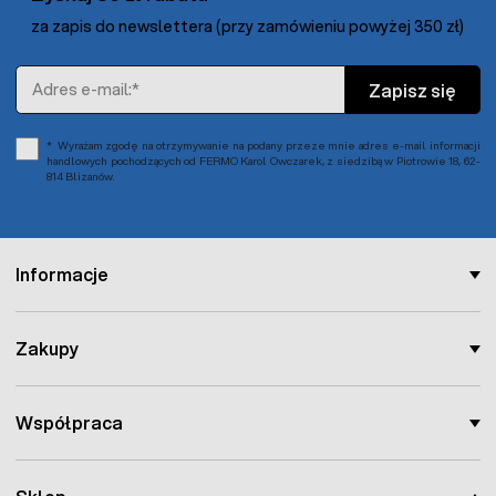
za zapis do newslettera (przy zamówieniu powyżej 350 zł)
Adres e-mail
Zapisz się
Wyrażam zgodę na otrzymywanie na podany przeze mnie adres e-mail informacji
handlowych pochodzących od FERMO Karol Owczarek, z siedzibą w Piotrowie 18, 62-
814 Blizanów.
Informacje
Zakupy
Współpraca