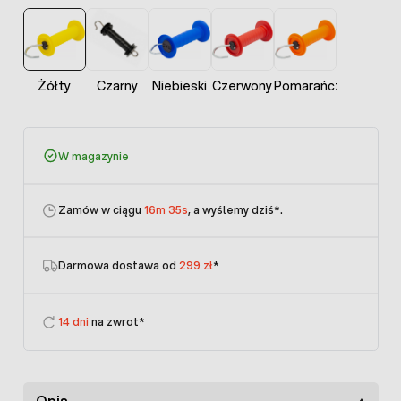
Żółty
Czarny
Niebieski
Czerwony
Pomarańczowy
W magazynie
Zamów w ciągu
16m 34s
, a wyślemy dziś
*.
Darmowa dostawa od
299 zł
*
14 dni
na zwrot*
Opis