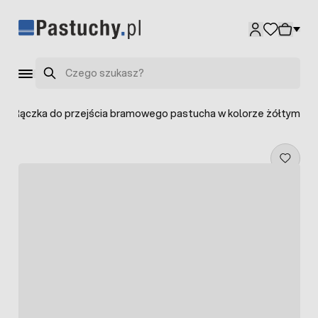
Przejdź do treści
Szukaj
>
Rączka do przejścia bramowego pastucha w kolorze żółtym