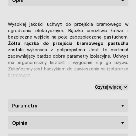
Wysokiej jakości uchwyt do przejścia bramowego w
ogrodzeniu elektrycznym. Rączka umożliwia łatwe i
bezpieczne wejście na pole zabezpieczone pastuchem.
Żółta rączka do przejścia bramowego pastucha
została wykonana z polipropylenu. Jest to materiał
zapewniający bardzo dobre parametry izolacyjne. Uchwyt
ma ergonomiczny kształt i wygodnie się go używa.
Zakończony jest haczykiem do zawieszenia na izolatorze
bramowym.
Jaskrawy kolor sprawia, że rączka jest łatwo zauważalna z
Czytaj więcej
dużej odległości, dzięki temu można szybko i bez
problemu zlokalizować przejście. Jest to rozwiązanie,
które z pewnością sprawdzi się przy długich ogrodzeniach
Parametry
elektrycznych.
Opinie