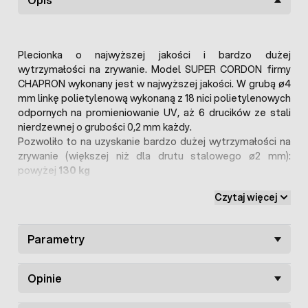
Plecionka o najwyższej jakości i bardzo dużej
wytrzymałości na zrywanie. Model SUPER CORDON firmy
CHAPRON wykonany jest w najwyższej jakości. W grubą ø4
mm linkę polietylenową wykonaną z 18 nici polietylenowych
odpornych na promieniowanie UV, aż 6 drucików ze stali
nierdzewnej o grubości 0,2 mm każdy.
Pozwoliło to na uzyskanie bardzo dużej wytrzymałości na
zrywanie (większej niż dla drutu stalowego ø2 mm):
powyżej
130 kg
Czytaj więcej
Plecionka ze względu na swoje doskonałe parametry
chętnie wykorzystywana jest przez duże hodowle bydła,
koni i do innych zwierząt hodowlanych.
Parametry
Doskonała przewodność elektryczna, niewielka oporność
4,4 Ohm
dają podstawy do budowy długich i bardzo
długich ogrodzeń elektrycznych
Opinie
Wysoka wytrzymałość na zrywanie 130 kg