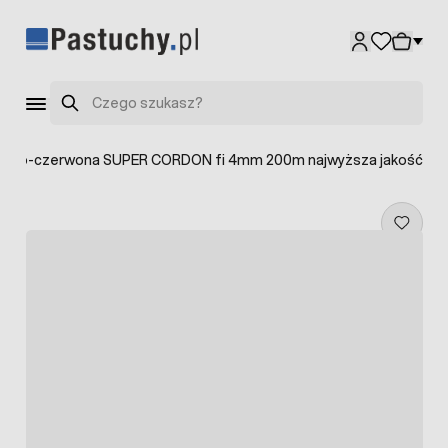
Przejdź do treści
Szukaj
 biało-czerwona SUPER CORDON fi 4mm 200m najwyższa jakość