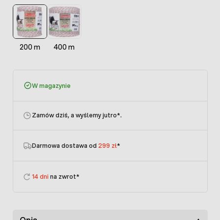
200 m
400 m
W magazynie
Zamów dziś, a wyślemy jutro
*.
Darmowa dostawa od
299 zł
*
14 dni
na zwrot*
Opis