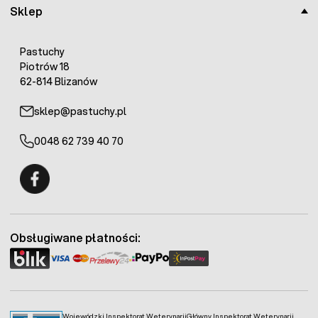
Sklep
Pastuchy
Piotrów 18
62-814 Blizanów
sklep@pastuchy.pl
0048 62 739 40 70
Fermo - facebook
Obsługiwane płatności:
Wojewódzki Inspektorat Weterynarii
Główny Inspektorat Weterynarii