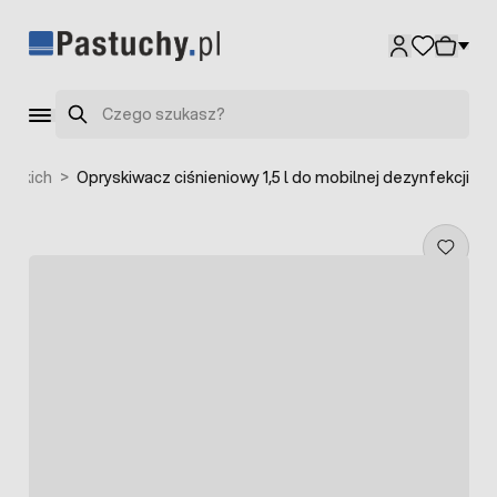
Przejdź do treści
Szukaj
ieckich
>
Opryskiwacz ciśnieniowy 1,5 l do mobilnej dezynfekcji