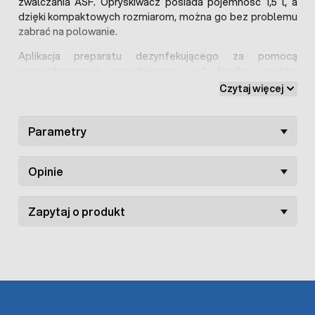
zwalczania ASF. Opryskiwacz posiada pojemność 1,5 l, a
dzięki kompaktowych rozmiarom, można go bez problemu
zabrać na polowanie.
Aplikacja preparatu dezynfekującego za pomocą
prezentowanego opryskiwacza jest bardzo prosta.
Zraszacz posiada pompkę w górnej części oraz spust na
Czytaj więcej
uchwycie. Przydatna jest również regulowana dysza, za
pomocą której możemy zarządzać stopniem rozpylania
preparatu.
Parametry
Opinie
Zapytaj o produkt