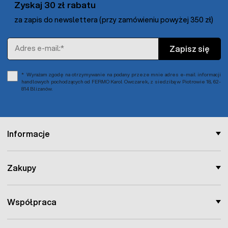
Zyskaj 30 zł rabatu
za zapis do newslettera (przy zamówieniu powyżej 350 zł)
Adres e-mail
Zapisz się
Wyrażam zgodę na otrzymywanie na podany przeze mnie adres e-mail informacji
handlowych pochodzących od FERMO Karol Owczarek, z siedzibą w Piotrowie 18, 62-
814 Blizanów.
Informacje
Zakupy
Współpraca