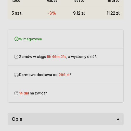
Ilość
Rabat
Netto
Brutto
5 szt.
-3%
9,12 zł
11,22 zł
W magazynie
Zamów w ciągu
5h 45m 21s
, a wyślemy dziś
*.
Darmowa dostawa od
299 zł
*
14 dni
na zwrot*
Opis