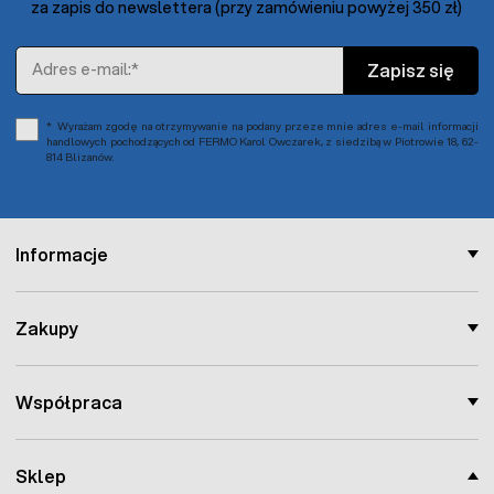
za zapis do newslettera (przy zamówieniu powyżej 350 zł)
Adres e-mail
Zapisz się
Wyrażam zgodę na otrzymywanie na podany przeze mnie adres e-mail informacji
handlowych pochodzących od FERMO Karol Owczarek, z siedzibą w Piotrowie 18, 62-
814 Blizanów.
Informacje
Zakupy
Współpraca
Sklep