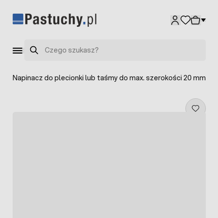
Przejdź do treści
Szukaj
e
>
Napinacz do plecionki lub taśmy do max. szerokości 20 mm