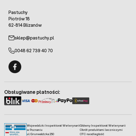
Pastuchy
Piotrów 18
62-814 Blizanów
sklep@pastuchy.pl
0048 62 739 40 70
Fermo - facebook
Obsługiwane płatności:
Wojewódzki Inspektorat Weterynarii
Główny Inspektorat Weterynarii
w Poznaniu
Obrót produktami leczniczymi
ul. Grunwaldzka 250
OTC na odległość