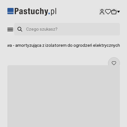
Przejdź do treści
Szukaj
ągowa - amortyzująca z izolatorem do ogrodzeń elektrycznych