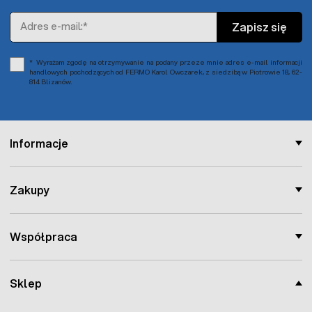
Adres e-mail
Zapisz się
Wyrażam zgodę na otrzymywanie na podany przeze mnie adres e-mail informacji
handlowych pochodzących od FERMO Karol Owczarek, z siedzibą w Piotrowie 18, 62-
814 Blizanów.
Informacje
Zakupy
Współpraca
Sklep