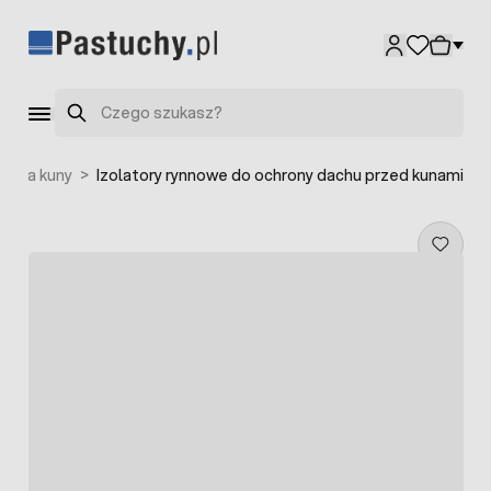
Przejdź do treści
Szukaj
ne na kuny
>
Izolatory rynnowe do ochrony dachu przed kunami