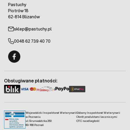
Pastuchy
Piotrów 18
62-814 Blizanów
sklep@pastuchy.pl
0048 62 739 40 70
Fermo - facebook
Obsługiwane płatności:
Wojewódzki Inspektorat Weterynarii
Główny Inspektorat Weterynarii
w Poznaniu
Obrót produktami leczniczymi
ul. Grunwaldzka 250
OTC na odległość
60-166 Poznań