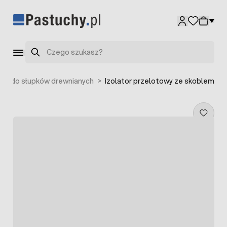
Przejdź do treści
Szukaj
tory do słupków drewnianych
>
Izolator przelotowy ze skoblem