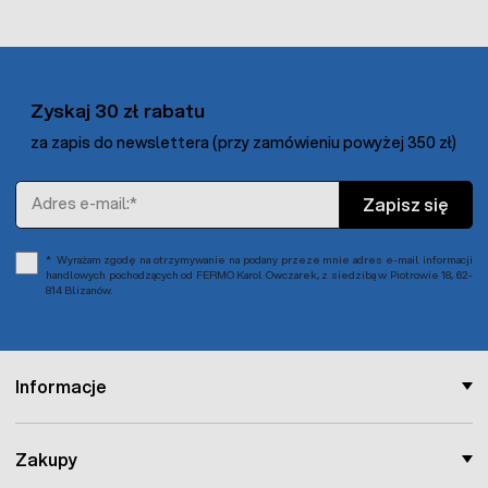
Zyskaj 30 zł rabatu
za zapis do newslettera (przy zamówieniu powyżej 350 zł)
Adres e-mail
Zapisz się
Wyrażam zgodę na otrzymywanie na podany przeze mnie adres e-mail informacji
handlowych pochodzących od FERMO Karol Owczarek, z siedzibą w Piotrowie 18, 62-
814 Blizanów.
Informacje
Zakupy