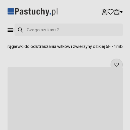
Przejdź do treści
Szukaj
chorągiewki do odstraszania wilków i zwierzyny dzikiej 5F - 1 mb