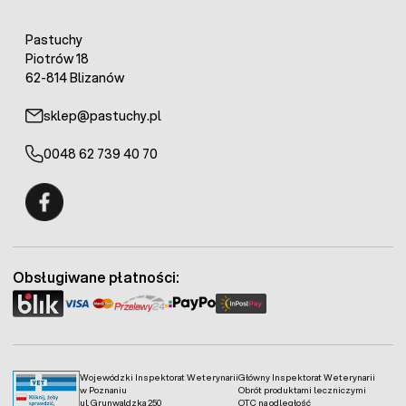
Pastuchy
Piotrów 18
62-814 Blizanów
sklep@pastuchy.pl
0048 62 739 40 70
Fermo - facebook
Obsługiwane płatności:
Wojewódzki Inspektorat Weterynarii
Główny Inspektorat Weterynarii
w Poznaniu
Obrót produktami leczniczymi
ul. Grunwaldzka 250
OTC na odległość