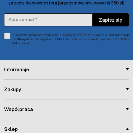
za zapis do newslettera (przy zamówieniu powyżej 350 zł)
Adres e-mail
Zapisz się
Wyrażam zgodę na otrzymywanie na podany przeze mnie adres e-mail informacji
handlowych pochodzących od FERMO Karol Owczarek, z siedzibą w Piotrowie 18, 62-
814 Blizanów.
Informacje
Zakupy
Współpraca
Sklep