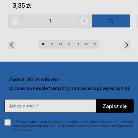
3,35 zł
Zyskaj 30 zł rabatu
za zapis do newslettera (przy zamówieniu powyżej 350 zł)
Adres e-mail
Zapisz się
Wyrażam zgodę na otrzymywanie na podany przeze mnie adres e-mail informacji
handlowych pochodzących od FERMO Karol Owczarek, z siedzibą w Piotrowie 18, 62-
814 Blizanów.