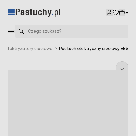
Przejdź do treści
Szukaj
>
Elektryzatory sieciowe
>
Pastuch elektryczny sieciowy EBS