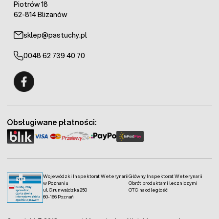
Piotrów 18
62-814 Blizanów
sklep@pastuchy.pl
0048 62 739 40 70
Fermo - facebook
Obsługiwane płatności:
Wojewódzki Inspektorat Weterynarii
Główny Inspektorat Weterynarii
w Poznaniu
Obrót produktami leczniczymi
ul. Grunwaldzka 250
OTC na odległość
60-166 Poznań