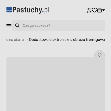
Przejdź do treści
Szukaj
gowe na pilota
>
Dodatkowa elektroniczna obroża treningowa