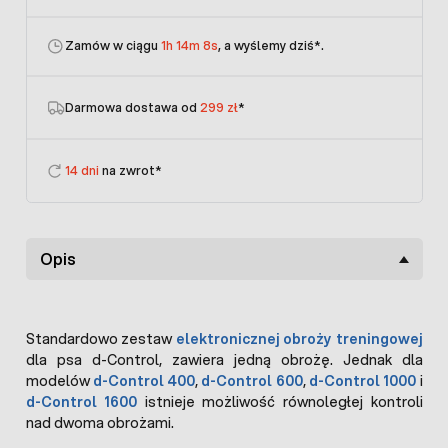
Zamów w ciągu
1h 14m 8s
, a wyślemy dziś
*.
Darmowa dostawa od
299 zł
*
14 dni
na zwrot*
Opis
Standardowo zestaw
elektronicznej obroży treningowej
dla psa d-Control, zawiera jedną obrożę. Jednak dla
modelów
d-Control 400
,
d-Control 600
,
d-Control 1000
i
d-Control 1600
istnieje możliwość równoległej kontroli
nad dwoma obrożami.