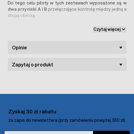
Do tego celu piloty w tych zestawach wyposażone są w
dwa przyciski A i B
przełączające kontrolę między jedną a
drugą obrożą.
Wraz z dodatkową obrożą dla psa dostarczane są
Czytaj więcej
następujące elementy:
obroża treningowa dla psa,
bateria do obroży, lampka testowa do obroży, elektrody o
długości 12 i 17 mm
Opinie
Zapytaj o produkt
Zyskaj 30 zł rabatu
za zapis do newslettera (przy zamówieniu powyżej 350 zł)
Adres e-mail