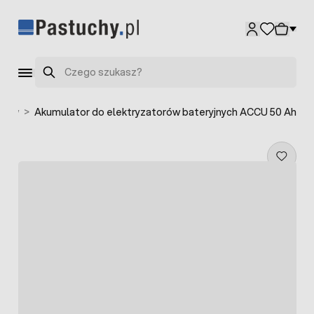
Przejdź do treści
Szukaj
chów
>
Akumulator do elektryzatorów bateryjnych ACCU 50 Ah