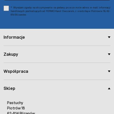
Wyrażam zgodę na otrzymywanie na podany przeze mnie adres e-mail informacji
handlowych pochodzących od FERMO Karol Owczarek, z siedzibą w Piotrowie 18, 62-
814 Blizanów.
Informacje
Zakupy
Współpraca
Sklep
Pastuchy
Piotrów 18
62-814 Blizanów