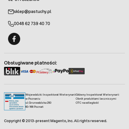
sklep@pastuchy.pl
0048 62 739 40 70
Fermo - facebook
Obsługiwane płatności:
Wojewódzki Inspektorat Weterynarii
Główny Inspektorat Weterynarii
w Poznaniu
Obrót produktami leczniczymi
ul. Grunwaldzka 250
OTC na odległość
60-166 Poznań
Copyright © 2013-present Magento, Inc. All rights reserved.