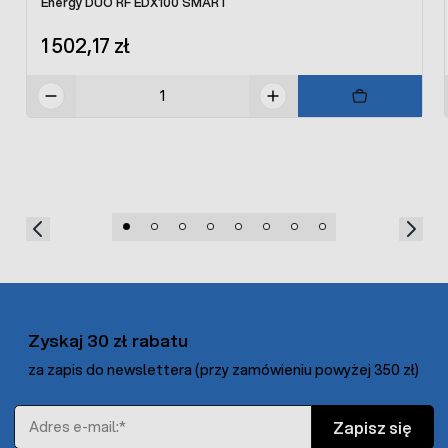
Energy DUO RF EDX100 SMART
1 502,17 zł
Zyskaj 30 zł rabatu
za zapis do newslettera (przy zamówieniu powyżej 350 zł)
Adres e-mail
Zapisz się